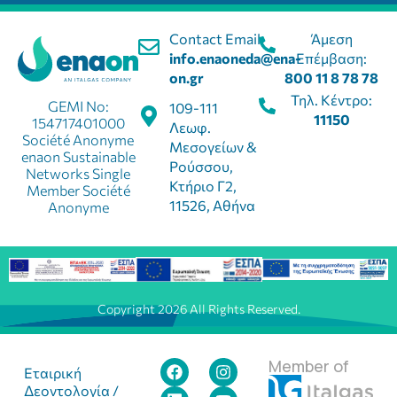
Contact Email:
Άμεση
info.enaoneda@ena-
Επέμβαση:
on.gr
800 11 8 78 78
Τηλ. Κέντρο:
GEMI No:
109-111
11150
154717401000
Λεωφ.
Société Anonyme
Μεσογείων &
enaon Sustainable
Ρούσσου,
Networks Single
Κτήριο Γ2,
Member Société
11526, Αθήνα
Anonyme
Copyright 2026 All Rights Reserved.
Member of
Εταιρική
Δεοντολογία /