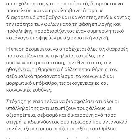
απασχόληση και, για το σκοπό αυτό, δεσμεύεται να
προσελκύει και να προσλαμβάνει άτομα με
διαφορετικό υπόβαθρο και ικανότητες, επιδιώκοντας
την ισότητα των φύλων κατά τη φάση επιλογής και
πρόσληψης, προσδιορίζοντας έναν συμπεριληπτικό
κατάλογο υποψηφίων με αξιοκρατική λογική.
Η enaon δεσμεύεται να αποδέχεται όλες τις διαφορές
που σχετίζονται με την ηλικία, το φύλο, την
οικογενειακή κατάσταση, την εθνικότητα, την
ηθαγένεια, τη θρησκεία ή άλλες πεποιθήσεις, τον
σεξουαλικό προσανατολισμό, το κοινωνικό και
μορφωτικό υπόβαθρο, τις οικογενειακές και
κοινωνικές ευθύνες.
Στόχος της enaon είναι να διασφαλίσει ότι όλοι οι
υπάλληλοί της αντιμετωπίζουν τους άλλους με
αξιοπρέπεια, σεβασμό και δικαιοσύνη ανά πάσα
στιγμή, επιδεικνύοντας συμπεριφορά που αντανακλά
την ένταξη και υποστηρίζει τις αξίες του Ομίλου.