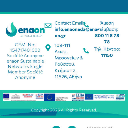
Contact Email:
Άμεση
info.enaoneda@ena-
Επέμβαση:
on.gr
800 11 8 78
78
GEMI No:
109-111
Τηλ. Κέντρο:
154717401000
Λεωφ.
11150
Société Anonyme
Μεσογείων &
enaon Sustainable
Ρούσσου,
Networks Single
Κτήριο Γ2,
Member Société
11526, Αθήνα
Anonyme
Copyright 2026 All Rights Reserved.