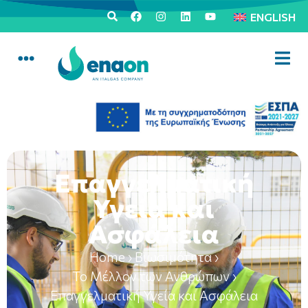
ENGLISH
Επαγγελματική
Υγεία και
Ασφάλεια
Home
›
Βιωσιμότητα
›
Το Μέλλον των Ανθρώπων
›
Επαγγελματική Υγεία και Ασφάλεια