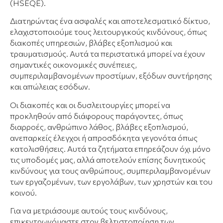
(HSEQE).
Διατηρώντας ένα ασφαλές και αποτελεσματικό δίκτυο,
ελαχιστοποιούμε τους λειτουργικούς κινδύνους, όπως
διακοπές υπηρεσιών, βλάβες εξοπλισμού και
τραυματισμούς. Αυτά τα περιστατικά μπορεί να έχουν
σημαντικές οικονομικές συνέπειες,
συμπεριλαμβανομένων προστίμων, εξόδων συντήρησης
και απώλειας εσόδων.
Οι διακοπές και οι δυσλειτουργίες μπορεί να
προκληθούν από διάφορους παράγοντες, όπως
διαρροές, ανθρώπινο λάθος, βλάβες εξοπλισμού,
ανεπαρκείς έλεγχοι ή απροσδόκητα γεγονότα όπως
κατολισθήσεις. Αυτά τα ζητήματα επηρεάζουν όχι μόνο
τις υποδομές μας, αλλά αποτελούν επίσης δυνητικούς
κινδύνους για τους ανθρώπους, συμπεριλαμβανομένων
των εργαζομένων, των εργολάβων, των χρηστών και του
κοινού.
Για να μετριάσουμε αυτούς τους κινδύνους,
επικεντρωνόμαστε στον βελτιστοποίηση των