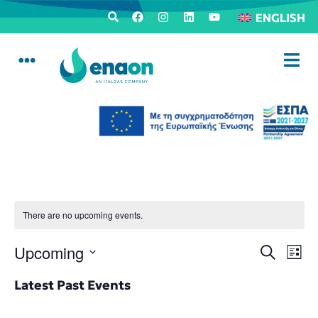
ENGLISH
There are no upcoming events.
Events
Ev
Upcoming
Search
List
Search
Select
Vi
date.
Latest Past Events
and
Na
Views