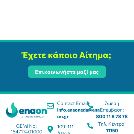
Έχετε κάποιο Αίτημα;
Επικοινωνήστε μαζί μας
Contact Email:
Άμεση
info.enaoneda@ena-
Επέμβαση:
on.gr
800 11 8 78 78
Τηλ. Κέντρο:
GEMI No:
109-111
11150
154717401000
Λεωφ.