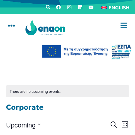
ENGLISH
There are no upcoming events.
Corporate
Events
Ev
Upcoming
Search
List
Search
Select
Vi