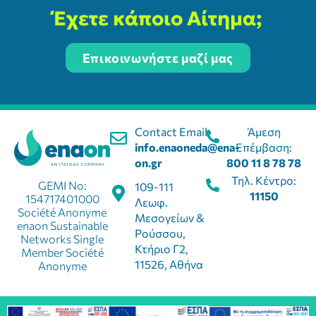
Έχετε κάποιο Αίτημα;
Επικοινωνήστε μαζί μας
Contact Email:
Άμεση
info.enaoneda@ena-
Επέμβαση:
on.gr
800 11 8 78 78
Τηλ. Κέντρο:
GEMI No:
109-111
11150
154717401000
Λεωφ.
Société Anonyme
Μεσογείων &
enaon Sustainable
Ρούσσου,
Networks Single
Κτήριο Γ2,
Member Société
11526, Αθήνα
Anonyme