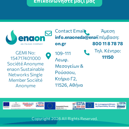
Επικοινωνήστε μαζί μας
Contact Email:
Άμεση
info.enaoneda@ena-
Επέμβαση:
on.gr
800 11 8 78 78
Τηλ. Κέντρο:
GEMI No:
109-111
11150
154717401000
Λεωφ.
Société Anonyme
Μεσογείων &
enaon Sustainable
Ρούσσου,
Networks Single
Κτήριο Γ2,
Member Société
11526, Αθήνα
Anonyme
Copyright 2026 All Rights Reserved.