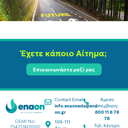
Έχετε κάποιο Αίτημα;
Επικοινωνήστε μαζί μας
Contact Email:
Άμεση
info.enaoneda@ena-
Επέμβαση:
on.gr
800 11 8 78
78
GEMI No:
109-111
Τηλ. Κέντρο:
154717401000
Λεωφ.