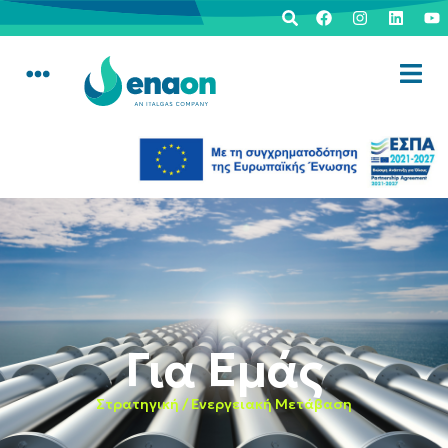
Για Εμάς
Στρατηγική / Ενεργειακή Μετάβαση