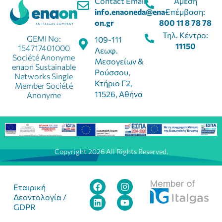
Contact Email:
Άμεση
info.enaoneda@ena-
Επέμβαση:
on.gr
800 11 8 78 78
Τηλ. Κέντρο:
GEMI No:
109-111
11150
154717401000
Λεωφ.
Société Anonyme
Μεσογείων &
enaon Sustainable
Ρούσσου,
Networks Single
Κτήριο Γ2,
Member Société
11526, Αθήνα
Anonyme
Copyright 2026 All Rights Reserved.
Member of
Εταιρική
Δεοντολογία /
GDPR