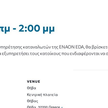
πμ
-
2:00 μμ
 εξυπηρέτησης καταναλωτών της ENAON EDA, θα βρίσκετ
α να εξυπηρετήσει τους κατοίκους που ενδιαφέρονται να
VENUE
Θήβα
Κεντρική πλατεία
Θήβας
Θήβα
,
32200
Greece
+