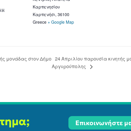
Καρπενησίου
 μμ
Καρπενήσι
,
36100
Greece
+ Google Map
ής μονάδας στον Δήμο
24 Απριλίου παρουσία κινητής μ
Αργυρούπολης
ίτημα;
Επικοινωνήστε μα