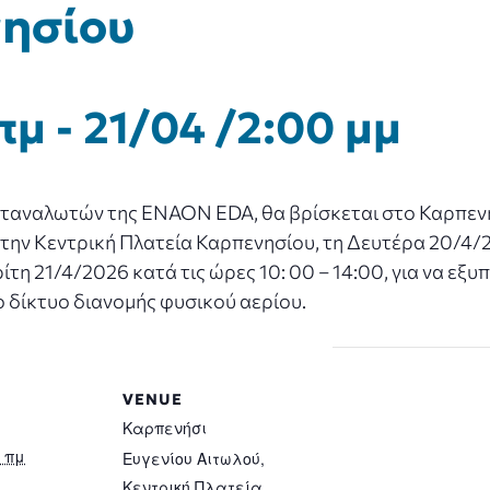
ησίου
πμ
-
21/04 /2:00 μμ
ταναλωτών της ENAON EDA, θα βρίσκεται στο Καρπενήσ
ην Κεντρική Πλατεία Καρπενησίου, τη Δευτέρα 20/4/20
Τρίτη 21/4/2026 κατά τις ώρες 10: 00 – 14:00, για να ε
 δίκτυο διανομής φυσικού αερίου.
VENUE
Καρπενήσι
0 πμ
Ευγενίου Αιτωλού,
Κεντρική Πλατεία