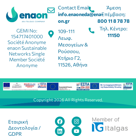
Contact Email:
Άμεση
info.enaoneda@ena-
Επέμβαση:
on.gr
800 11 8 78 78
Τηλ. Κέντρο:
GEMI No:
109-111
11150
154717401000
Λεωφ.
Société Anonyme
Μεσογείων &
enaon Sustainable
Ρούσσου,
Networks Single
Κτήριο Γ2,
Member Société
11526, Αθήνα
Anonyme
Copyright 2026 All Rights Reserved.
Member of
Εταιρική
Δεοντολογία /
GDPR