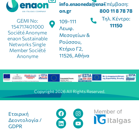
info.enaoneda@ena-
Επέμβαση:
on.gr
800 11 8 78 78
Τηλ. Κέντρο:
GEMI No:
109-111
11150
154717401000
Λεωφ.
Société Anonyme
Μεσογείων &
enaon Sustainable
Ρούσσου,
Networks Single
Κτήριο Γ2,
Member Société
11526, Αθήνα
Anonyme
Copyright 2026 All Rights Reserved.
Member of
Εταιρική
Δεοντολογία /
GDPR