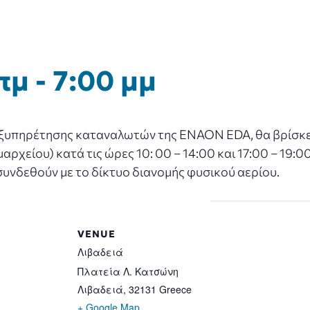
πμ
-
7:00 μμ
εξυπηρέτησης καταναλωτών της ENAON EDA, θα βρίσκετα
χείου) κατά τις ώρες 10: 00 – 14:00 και 17:00 – 19:00
συνδεθούν με το δίκτυο διανομής φυσικού αερίου.
VENUE
Λιβαδειά
Πλατεία Λ. Κατσώνη
Λιβαδειά
,
32131
Greece
+ Google Map