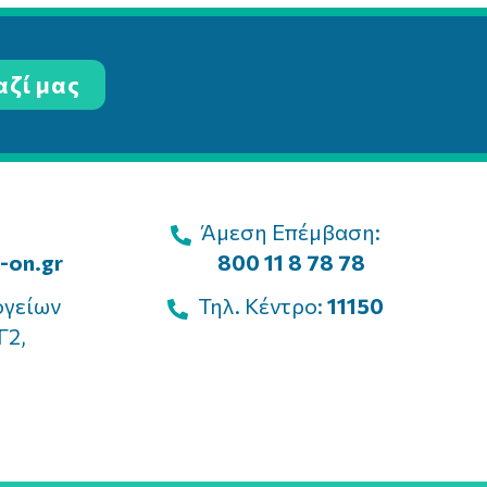
αζί μας
Άμεση Επέμβαση:
-on.gr
800 11 8 78 78
ογείων
Τηλ. Κέντρο:
11150
Γ2,