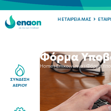
Η ΕΤΑΙΡΕΙΑ ΜΑΣ
ΕΤΑΙ
Φόρμα Υποβ
Home
›
Επικοινωνία
›
Φόρμα Υπο
ΣΥΝΔΕΣΗ
ΑΕΡΙΟΥ