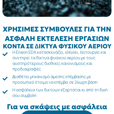
ΧΡΗΣΙΜΕΣ ΣΥΜΒΟΥΛΕΣ ΓΙΑ ΤΗΝ
ΑΣΦΑΛΗ ΕΚΤΕΛΕΣΗ ΕΡΓΑΣΙΩΝ
ΚΟΝΤΑ ΣΕ ∆ΙΚΤΥΑ ΦΥΣΙΚΟΥ ΑΕΡΙΟΥ
Η Enaon EDA κατασκευάζει, ελέγχει, λειτουργεί και
συντηρεί τα δίκτυα φυσικού αερίου με τους
αυστηρότερους διεθνείς κανονισμούς και
προδιαγραφές
∆ιαθέτει μηχανισμό άμεσης επέμβασης με
προσωπικό έτοιμο να επέμβει σε 24ωρη βάση
Η ασφάλεια των δικτύων εξαρτάται κι από τη δική
σου συμβολή
Για να σκάψεις με ασφάλεια