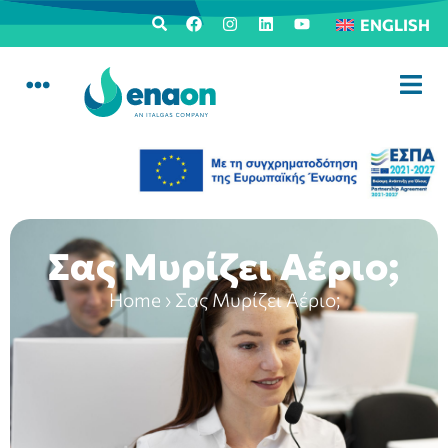
ENGLISH
Σας Μυρίζει Αέριο;
Home
›
Σας Μυρίζει Αέριο;