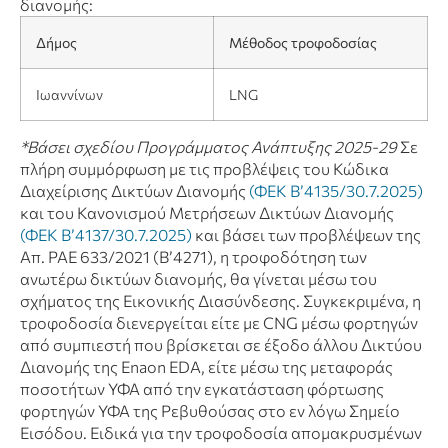
διανομής:
Δήμος
Μέθοδος τροφοδοσίας
Ιωαννίνων
LNG
*Βάσει σχεδίου Προγράμματος Ανάπτυξης 2025-29
Σε
πλήρη συμμόρφωση με τις προβλέψεις του Κώδικα
Διαχείρισης Δικτύων Διανομής
(ΦΕΚ Β’4135/30.7.2025)
και του Κανονισμού Μετρήσεων Δικτύων Διανομής
(ΦΕΚ Β’4137/30.7.2025)
και βάσει των προβλέψεων της
Απ. ΡΑΕ 633/2021 (Β’4271), η τροφοδότηση των
ανωτέρω δικτύων διανομής, θα γίνεται μέσω του
σχήματος της Εικονικής Διασύνδεσης. Συγκεκριμένα, η
τροφοδοσία διενεργείται είτε με CNG μέσω φορτηγών
από συμπιεστή που βρίσκεται σε έξοδο άλλου Δικτύου
Διανομής της Enaon EDA, είτε μέσω της μεταφοράς
ποσοτήτων ΥΦΑ από την εγκατάσταση φόρτωσης
φορτηγών ΥΦΑ της Ρεβυθούσας στο εν λόγω Σημείο
Εισόδου. Ειδικά για την τροφοδοσία απομακρυσμένων