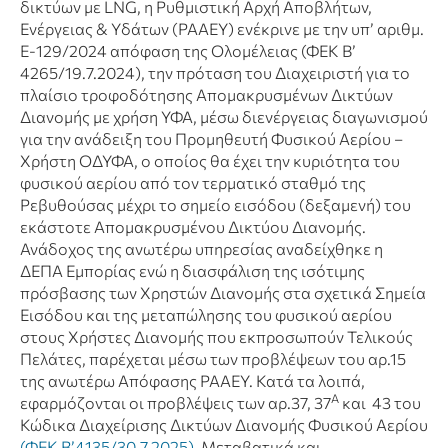
δικτύων με LNG, η Ρυθμιστική Αρχή Αποβλήτων,
Ενέργειας & Υδάτων (ΡΑΑΕΥ) ενέκρινε με την υπ’ αριθμ.
Ε-129/2024 απόφαση της Ολομέλειας (ΦΕΚ Β’
4265/19.7.2024), την πρόταση του Διαχειριστή για το
πλαίσιο τροφοδότησης Απομακρυσμένων Δικτύων
Διανομής με χρήση ΥΦΑ, μέσω διενέργειας διαγωνισμού
για την ανάδειξη του Προμηθευτή Φυσικού Αερίου –
Χρήστη ΟΔΥΦΑ, ο οποίος θα έχει την κυριότητα του
φυσικού αερίου από τον τερματικό σταθμό της
Ρεβυθούσας μέχρι το σημείο εισόδου (δεξαμενή) του
εκάστοτε Απομακρυσμένου Δικτύου Διανομής.
Ανάδοχος της ανωτέρω υπηρεσίας αναδείχθηκε η
ΔΕΠΑ Εμπορίας ενώ η διασφάλιση της ισότιμης
πρόσβασης των Χρηστών Διανομής στα σχετικά Σημεία
Εισόδου και της μεταπώλησης του φυσικού αερίου
στους Χρήστες Διανομής που εκπροσωπούν Τελικούς
Πελάτες, παρέχεται μέσω των προβλέψεων του αρ.15
της ανωτέρω Απόφασης ΡΑΑΕΥ. Κατά τα λοιπά,
Α
εφαρμόζονται οι προβλέψεις των αρ.37, 37
και 43 του
Κώδικα Διαχείρισης Δικτύων Διανομής Φυσικού Αερίου
(ΦΕΚ Β’4135/30.7.2025)
. Μεταβατικά και