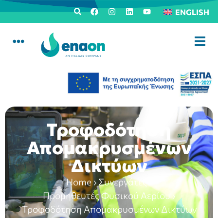
ENGLISH
Τροφοδότηση
Απομακρυσμένων
Δικτύων
Home
›
Συνεργάτες
›
Προμηθευτές Φυσικού Αερίου
›
Τροφοδότηση Απομακρυσμένων Δικτύων