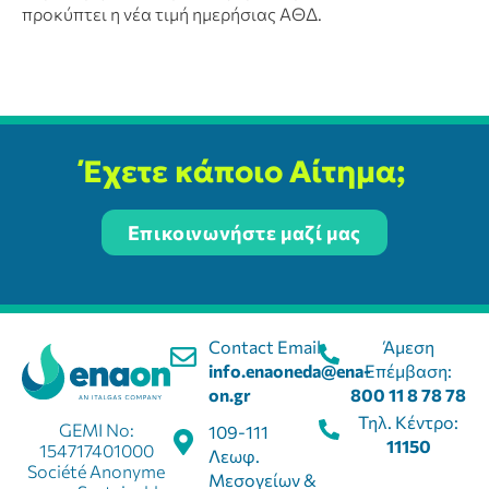
προκύπτει η νέα τιμή ημερήσιας ΑΘΔ.
Έχετε κάποιο Αίτημα;
Επικοινωνήστε μαζί μας
Contact Email:
Άμεση
info.enaoneda@ena-
Επέμβαση:
on.gr
800 11 8 78 78
Τηλ. Κέντρο:
GEMI No:
109-111
11150
154717401000
Λεωφ.
Société Anonyme
Μεσογείων &