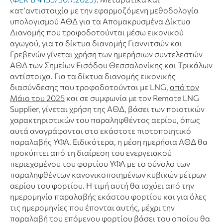
κατ’αντιστοιχία με την εφαρμοζόμενη μεθοδολογία
υπολογισμού ΑΘΔ για τα Απομακρυσμένα Δίκτυα
Διανομής που τροφοδοτούνται μέσω εικονικού
αγωγού, για τα δίκτυα διανομής Γιαννιτσών και
Γρεβενών γίνεται χρήση των ημερήσιων συντελεστών
ΑΘΔ των Σημείων Εισόδου Θεσσαλονίκης και Τρικάλων
αντίστοιχα. Για τα δίκτυα διανομής εικονικής
διασύνδεσης που τροφοδοτούνται με LNG,
από τον
Μάιο του 2025
και σε συμφωνία με τον Remote LNG
Supplier, γίνεται χρήση της ΑΘΔ, βάσει των ποιοτικών
χαρακτηριστικών του παραληφθέντος αερίου, όπως
αυτά αναγράφονται στο εκάστοτε πιστοποιητικό
παραλαβής ΥΦΑ. Ειδικότερα, η μέση ημερήσια ΑΘΔ θα
προκύπτει από τη διαίρεση του ενεργειακού
περιεχομένου του φορτίου ΥΦΑ με το σύνολο των
παραληφθέντων κανονικοποιημένων κυβικών μέτρων
αερίου του φορτίου. Η τιμή αυτή θα ισχύει από την
ημερομηνία παραλαβής εκάστου φορτίου και για όλες
τις ημερομηνίες που έπονται αυτής, μέχρι την
παραλαβή του επόμενου φορτίου βάσει του οποίου θα