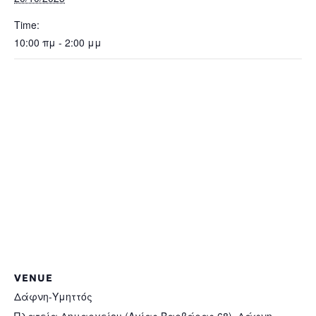
Time:
10:00 πμ - 2:00 μμ
VENUE
Δάφνη-Υμηττός
Πλατεία Δημαρχείου (Αγίας Βαρβάρας 68), Δάφνη