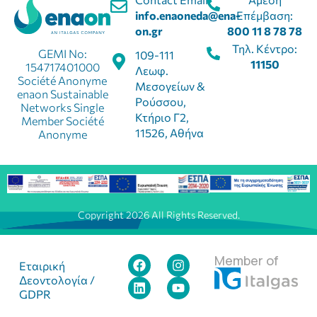
info.enaoneda@ena-
Επέμβαση:
on.gr
800 11 8 78 78
Τηλ. Κέντρο:
GEMI No:
109-111
11150
154717401000
Λεωφ.
Société Anonyme
Μεσογείων &
enaon Sustainable
Ρούσσου,
Networks Single
Κτήριο Γ2,
Member Société
11526, Αθήνα
Anonyme
Copyright 2026 All Rights Reserved.
Member of
Εταιρική
Δεοντολογία /
GDPR