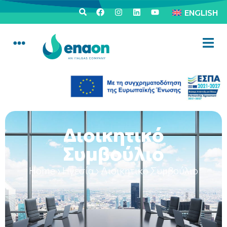
ENGLISH
Διοικητικό
Συμβούλιο
Home
›
Ηγεσία
›
Διοικητικό Συμβούλιο