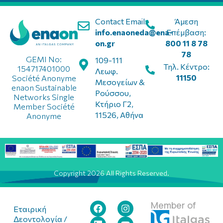
Contact Email:
Άμεση
info.enaoneda@ena-
Επέμβαση:
on.gr
800 11 8 78
78
GEMI No:
109-111
Τηλ. Κέντρο:
154717401000
Λεωφ.
11150
Société Anonyme
Μεσογείων &
enaon Sustainable
Ρούσσου,
Networks Single
Κτήριο Γ2,
Member Société
11526, Αθήνα
Anonyme
Copyright 2026 All Rights Reserved.
Member of
Εταιρική
Δεοντολογία /