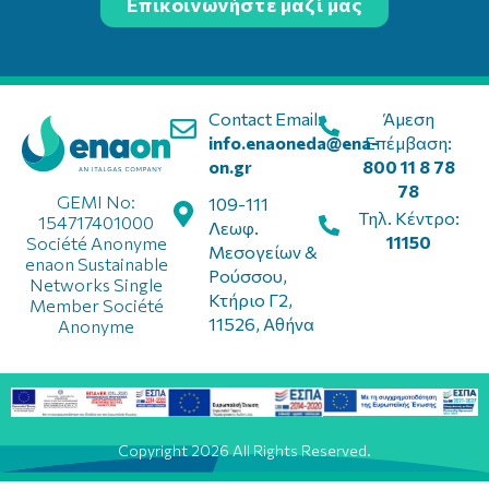
Επικοινωνήστε μαζί μας
Contact Email:
Άμεση
info.enaoneda@ena-
Επέμβαση:
on.gr
800 11 8 78
78
GEMI No:
109-111
Τηλ. Κέντρο:
154717401000
Λεωφ.
11150
Société Anonyme
Μεσογείων &
enaon Sustainable
Ρούσσου,
Networks Single
Κτήριο Γ2,
Member Société
11526, Αθήνα
Anonyme
Copyright 2026 All Rights Reserved.