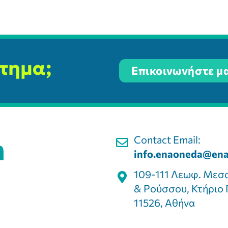
ίτημα;
Επικοινωνήστε μα
Contact Email:
info.enaoneda@ena
109-111 Λεωφ. Μεσ
& Ρούσσου, Κτήριο 
11526, Αθήνα