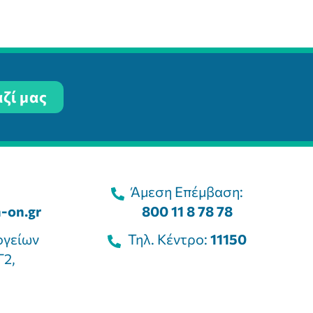
ζί μας
Άμεση Επέμβαση:
-on.gr
800 11 8 78 78
ογείων
Τηλ. Κέντρο:
11150
Γ2,