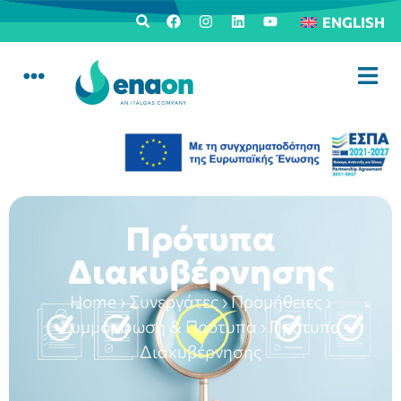
ENGLISH
Πρότυπα
Διακυβέρνησης
Home
›
Συνεργάτες
›
Προμήθειες
›
Συμμόρφωση & Πρότυπα
›
Πρότυπα
Διακυβέρνησης