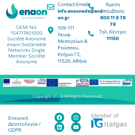
Contact Email:
Άμεση
info.enaoneda@ena-
Επέμβαση:
on.gr
800 11 8 78
78
GEMI No:
109-111
Τηλ. Κέντρο:
154717401000
Λεωφ.
11150
Société Anonyme
Μεσογείων &
enaon Sustainable
Ρούσσου,
Networks Single
Κτήριο Γ2,
Member Société
11526, Αθήνα
Anonyme
Copyright 2026 All Rights Reserved.
Member of
Εταιρική
Δεοντολογία /
GDPR