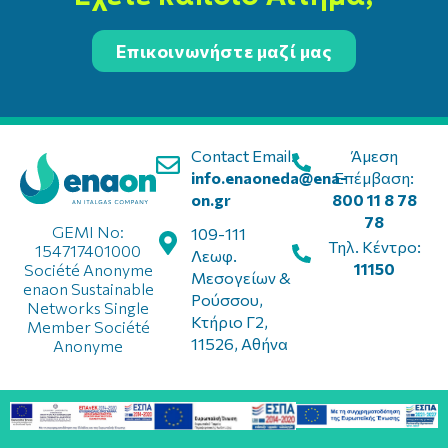
Επικοινωνήστε μαζί μας
Contact Email:
Άμεση
info.enaoneda@ena-
Επέμβαση:
on.gr
800 11 8 78
78
GEMI No:
109-111
Τηλ. Κέντρο:
154717401000
Λεωφ.
11150
Société Anonyme
Μεσογείων &
enaon Sustainable
Ρούσσου,
Networks Single
Κτήριο Γ2,
Member Société
11526, Αθήνα
Anonyme