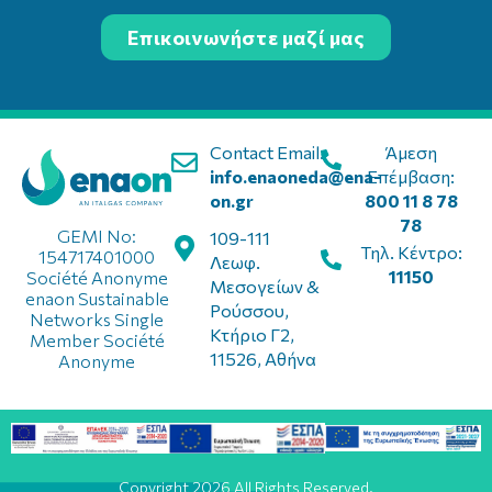
Επικοινωνήστε μαζί μας
Contact Email:
Άμεση
info.enaoneda@ena-
Επέμβαση:
on.gr
800 11 8 78
78
GEMI No:
109-111
Τηλ. Κέντρο:
154717401000
Λεωφ.
11150
Société Anonyme
Μεσογείων &
enaon Sustainable
Ρούσσου,
Networks Single
Κτήριο Γ2,
Member Société
11526, Αθήνα
Anonyme
Copyright 2026 All Rights Reserved.