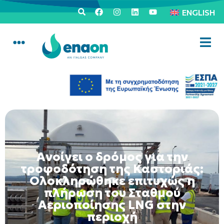
ENGLISH
Ανοίγει ο δρόμος για την
τροφοδότηση της Καστοριάς:
Ολοκληρώθηκε επιτυχώς η
πλήρωση του Σταθμού
Αεριοποίησης LNG στην
περιοχή