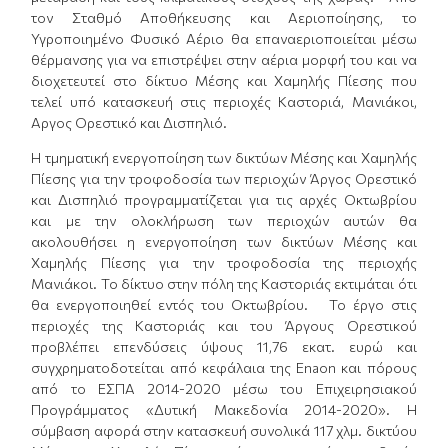
τον Σταθμό Αποθήκευσης και Αεριοποίησης, το
Υγροποιημένο Φυσικό Αέριο θα επαναεριοποιείται μέσω
θέρμανσης για να επιστρέψει στην αέρια μορφή του και να
διοχετευτεί στο δίκτυο Μέσης και Χαμηλής Πίεσης που
τελεί υπό κατασκευή στις περιοχές Καστοριά, Μανιάκοι,
Αργος Ορεστικό και Δισπηλιό.
Η τμηματική ενεργοποίηση των δικτύων Μέσης και Χαμηλής
Πίεσης για την τροφοδοσία των περιοχών Άργος Ορεστικό
και Δισπηλιό προγραμματίζεται για τις αρχές Οκτωβρίου
και με την ολοκλήρωση των περιοχών αυτών θα
ακολουθήσει η ενεργοποίηση των δικτύων Μέσης και
Χαμηλής Πίεσης για την τροφοδοσία της περιοχής
Μανιάκοι. Το δίκτυο στην πόλη της Καστοριάς εκτιμάται ότι
θα ενεργοποιηθεί εντός του Οκτωβρίου. Το έργο στις
περιοχές της Καστοριάς και του Άργους Ορεστικού
προβλέπει επενδύσεις ύψους 11,76 εκατ. ευρώ και
συγχρηματοδοτείται από κεφάλαια της Enaon και πόρους
από το ΕΣΠΑ 2014-2020 μέσω του Επιχειρησιακού
Προγράμματος «Δυτική Μακεδονία 2014-2020». Η
σύμβαση αφορά στην κατασκευή συνολικά 117 χλμ. δικτύου