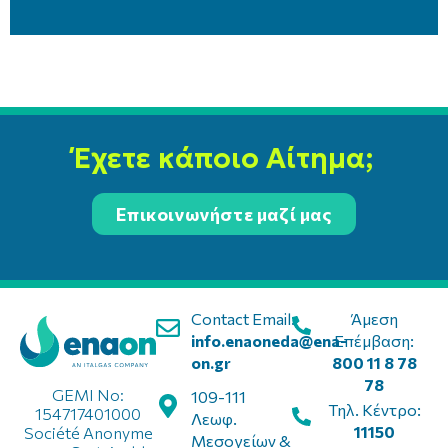
Έχετε κάποιο Αίτημα;
Επικοινωνήστε μαζί μας
Contact Email:
Άμεση
info.enaoneda@ena-
Επέμβαση:
on.gr
800 11 8 78
78
GEMI No:
109-111
Τηλ. Κέντρο:
154717401000
Λεωφ.
11150
Société Anonyme
Μεσογείων &