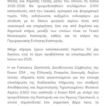
Mέσης και Xαμηλής Πίεσης μέσω του οποίου τη διετία
2025-2026 θα τροφοδοτηθούν τουλάχιστον 2.100
καταναλωτές από τον οικιακό, εμπορικό και βιομηχανικό
τομέα. Ήδη, εκδηλώνεται αυξημένο ενδιαφέρον για
σύνδεση με το δίκτυο φυσικού αερίου τόσο από
νοικοκυριά και επιχειρήσεις όσο και από δημόσια και
δημοτικά κτήρια, μεταξύ των οποίων είναι το Γενικό
Νοσοκομείο Καστοριάς, καθώς και το κτήριο της
Περιφερειακής Ενότητας Καστοριάς.
Μέχρι σήμερα, έχουν κατασκευαστεί περίπου 50 χλμ
δικτύου, ενώ το έργο προβλέπεται να ολοκληρωθεί τον
Ιούνιο του 2025.
Η κα Francesca Zanninotti, Διευθύνουσα Σύμβουλος της
Enaon EDA , της Ελληνικής Εταιρείας Διανομής Αερίων
τόνισε: «Είμαστε πολύ ικανοποιημένοι για την επιτυχή
ολοκλήρωση της διαδικασίας πλήρωσης του σταθμού
Αποθήκευσης και Αεριοποίησης Υγροποιημένου Φυσικού
Αερίου (LNG) που ανέπτυξε η Εnaon EDA με στόχο την
τροφοδότηση της Καστοριάς και του Άργους Ορεστικού, η
οποία σηματοδοτεί ένα σημαντικό βήμα προς τη