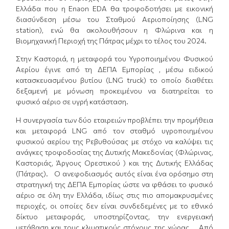
Ελλάδα που η Enaon EDA θα τροφοδοτήσει με εικονική
διασύνδεση μέσω του Σταθμού Αεριοποίησης (LNG
station), ενώ θα ακολουθήσουν η Φλώρινα και η
Βιομηχανική Περιοχή της Πάτρας μέχρι το τέλος του 2024.
Στην Καστοριά, η μεταφορά του Υγροποιημένου Φυσικού
Αερίου έγινε από τη ΔΕΠΑ Εμπορίας , μέσω ειδικού
κατασκευασμένου βυτίου (LNG truck) το οποίο διαθέτει
δεξαμενή με μόνωση προκειμένου να διατηρείται το
φυσικό αέριο σε υγρή κατάσταση.
Η συνεργασία των δύο εταιρειών προβλέπει την προμήθεια
και μεταφορά LNG από τον σταθμό υγροποιημένου
φυσικού αερίου της Ρεβυθούσας με στόχο να καλύψει τις
ανάγκες τροφοδοσίας της Δυτικής Μακεδονίας (Φλώρινας,
Καστοριάς, Άργους Ορεστικού ) και της Δυτικής Ελλάδας
(Πάτρας). Ο ανεφοδιασμός αυτός είναι ένα ορόσημο στη
στρατηγική της ΔΕΠΑ Εμπορίας ώστε να φθάσει το φυσικό
αέριο σε όλη την Ελλάδα, ιδίως στις πιο απομακρυσμένες
περιοχές, οι οποίες δεν είναι συνδεδεμένες με το εθνικό
δίκτυο μεταφοράς, υποστηρίζοντας, την ενεργειακή
μετάβαση και τους κλιματικούς στόχους της χώρας. Από