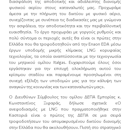
διασφάλιση της αποδοτικής και αδιάλειπτης διανομής
φυσικού αερίου στους καταναλωτές μας. Προχωράμε
άμεσα με την πλήρωση του δικτύου με φυσικό αέριο,
συνεχίζοντας με συνέπεια τις διαδικασίες μας με γνώμονα
την ασφάλεια, την αποδοτικότητα και την περιβαλλοντική
ευαισθησία. Το έργο προχωράει με γοργούς ρυθμούς και
πολύ σύντομα οι περιοχές αυτές θα είναι οι πρώτες στην
Ελλάδα που θα τροφοδοτηθούν από την Enaon EDA μέσω
έργων υποδομής μικρής κλίμακας LNG κορυφαίας
τεχνολογίας, τα οποία αναπτύσσονται με την τεχνογνωσία
του μητρικού ομίλου Italgas. Ευχαριστούμε όλους όσοι
εργάστηκαν για την επιτυχή ολοκλήρωση αυτού του
κρίσιμου σταδίου και παραμένουμε προσηλωμένοι στη
συνεχή εξέλιξη των υποδομών μας για την κάλυψη των
αναγκών της κοινωνίας και των καταναλωτών μας».
Ο Διευθύνων Σύμβουλος του ομίλου ΔΕΠΑ Εμπορίας κ.
Κωνσταντίνος Ξιφαράς, δήλωσε σχετικά: «Ο
ανεφοδιασμός με LNG που πραγματοποιήθηκε στην
Καστοριά είναι ο πρώτος της ΔΕΠΑ σε μια σειρά
τροφοδοτήσεων του απομακρυσμένου δικτύου διανομής
στην Ελλάδα που θα ακολουθήσουν. Πιστή στο στρατηγικό