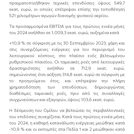
πραγματοποιήθηκαν τεχνικές επενδύσεις ύψους 549,7
εκατ. ευρώ, οι οποίες επέτρεψαν επίσης την τοποθέτηση
521 χιλιομέτρων αγωγών διανομής φυσικού αερίου.
Τα προσαρμοσμένα EBITDA για τους πρώτους εννέα μήνες
του 2024 ανήλθαν σε 1.009,3 εκατ. ευρώ, αυξημένα κατά
+10,9 % σε σύγκριση με τις 30 Σεπτεμβρίου 2023, χάρη και
στις συνεχιζόμενες ενέργειες για τον περιορισμό του
λειτουργικού κόστους, στο πλαίσιο ενός βελτιωμένου
ρυθμιστικού πλαισίου. Οι ταμειακές ροές από λειτουργικές
δραστηριότητες ανήλθαν σε 712,9 εκατ. ευρώ,
σημειώνοντας έτσι αύξηση 314,8 εκατ. ευρώ σε σύγκριση με
το προηγούμενο έτος, και επέτρεψαν την πλήρη
χρηματοδότηση των επενδύσεων, δημιουργώντας
διαθέσιμες ταμειακές ροές, πριν από τις συναλλαγές
συγχωνεύσεων και εξαγορών, ύψους 103,6 εκατ. ευρώ.
Η δέσμευση του Ομίλου να βελτιώσει τις περιβαλλοντικές
του επιδόσεις συνεχίζεται. Κατά τους πρώτους εννέα μήνες
του 2024, η καθαρή κατανάλωση ενέργειας μειώθηκε κατά
-10,9 % και οι εκπομπές στα Πεδία 1 και 2 μειώθηκαν κατά