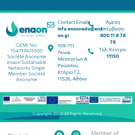
Contact Email:
Άμεση
info.enaoneda@ena-
Επέμβαση:
on.gr
800 11 8 78
78
GEMI No:
109-111
Τηλ. Κέντρο:
154717401000
Λεωφ.
11150
Société Anonyme
Μεσογείων &
enaon Sustainable
Ρούσσου,
Networks Single
Κτήριο Γ2,
Member Société
11526, Αθήνα
Anonyme
Copyright 2026 All Rights Reserved.
Member of