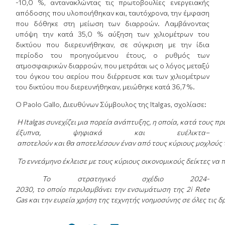
-10,0 %, αντανακλώντας τις πρωτοβουλίες ενεργειακής
απόδοσης που υλοποιήθηκαν και, ταυτόχρονα, την έμφαση
που δόθηκε στη μείωση των διαρροών. Λαμβάνοντας
υπόψη την κατά 35,0 % αύξηση των χιλιομέτρων του
δικτύου που διερευνήθηκαν, σε σύγκριση με την ίδια
περίοδο του προηγούμενου έτους, ο ρυθμός των
ατμοσφαιρικών διαρροών, που μετράται ως ο λόγος μεταξύ
του όγκου του αερίου που διέρρευσε και των χιλιομέτρων
του δικτύου που διερευνήθηκαν, μειώθηκε κατά 36,7 %.
Ο Paolo Gallo, Διευθύνων Σύμβουλος της Italgas, σχολίασε:
Η
Italgas
συνεχίζει
μια
πορεία
ανάπτυξης
,
η
οποία
,
κατά
τους
πρ
έξυπνα
,
ψηφιακά
και
ευέλικτα–
αποτελούν
και
θα
αποτελέσουν
έναν
από
τους
κύριους
μοχλούς
Το
εννεάμηνο
έκλεισε
με
τους
κύριους
οικονομικούς
δείκτες
να
Το
στρατηγικό
σχέδιο
2024-
2030,
το
οποίο
περιλαμβάνει
την
ενσωμάτωση
της
2i Rete
Gas
και
την
ευρεία
χρήση
της
τεχνητής
νοημοσύνης
σε
όλες
τις
δ