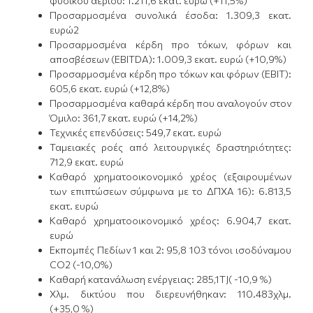
φυσικού αερίου: 1.211,6 εκατ. ευρώ (+11,5%)
Προσαρμοσμένα συνολικά έσοδα: 1.309,3 εκατ.
ευρώ2
Προσαρμοσμένα κέρδη προ τόκων, φόρων και
αποσβέσεων (EBITDA): 1.009,3 εκατ. ευρώ (+10,9%)
Προσαρμοσμένα κέρδη προ τόκων και φόρων (EBIT):
605,6 εκατ. ευρώ (+12,8%)
Προσαρμοσμένα καθαρά κέρδη που αναλογούν στον
Όμιλο: 361,7 εκατ. ευρώ (+14,2%)
Τεχνικές επενδύσεις: 549,7 εκατ. ευρώ
Ταμειακές ροές από λειτουργικές δραστηριότητες:
712,9 εκατ. ευρώ
Καθαρό χρηματοοικονομικό χρέος (εξαιρουμένων
των επιπτώσεων σύμφωνα με το ΔΠΧΑ 16): 6.813,5
εκατ. ευρώ
Καθαρό χρηματοοικονομικό χρέος: 6.904,7 εκατ.
ευρώ
Εκπομπές Πεδίων 1 και 2: 95,8 103 τόνοι ισοδύναμου
CO2 (-10,0%)
Καθαρή κατανάλωση ενέργειας: 285,1TJ( -10,9 %)
Χλμ. δικτύου που διερευνήθηκαν: 110.483χλμ.
(+35,0 %)