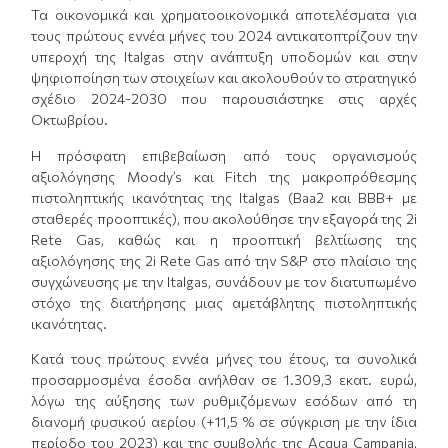
Τα οικονομικά και χρηματοοικονομικά αποτελέσματα για
τους πρώτους εννέα μήνες του 2024 αντικατοπτρίζουν την
υπεροχή της Italgas στην ανάπτυξη υποδομών και στην
ψηφιοποίηση των στοιχείων και ακολουθούν το στρατηγικό
σχέδιο 2024-2030 που παρουσιάστηκε στις αρχές
Οκτωβρίου.
Η πρόσφατη επιβεβαίωση από τους οργανισμούς
αξιολόγησης Moody’s και Fitch της μακροπρόθεσμης
πιστοληπτικής ικανότητας της Italgas (Baa2 και BBB+ με
σταθερές προοπτικές), που ακολούθησε την εξαγορά της 2i
Rete Gas, καθώς και η προοπτική βελτίωσης της
αξιολόγησης της 2i Rete Gas από την S&P στο πλαίσιο της
συγχώνευσης με την Italgas, συνάδουν με τον διατυπωμένο
στόχο της διατήρησης μιας αμετάβλητης πιστοληπτικής
ικανότητας.
Κατά τους πρώτους εννέα μήνες του έτους, τα συνολικά
προσαρμοσμένα έσοδα ανήλθαν σε 1.309,3 εκατ. ευρώ,
λόγω της αύξησης των ρυθμιζόμενων εσόδων από τη
διανομή φυσικού αερίου (+11,5 % σε σύγκριση με την ίδια
περίοδο του 2023) και της συμβολής της Acqua Campania,