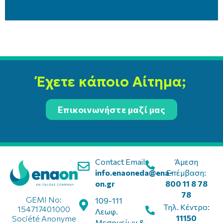
Έχετε κάποιο Αίτημα;
Επικοινωνήστε μαζί μας
Contact Email:
Άμεση
info.enaoneda@ena-
Επέμβαση:
on.gr
800 11 8 78
78
GEMI No:
109-111
Τηλ. Κέντρο:
154717401000
Λεωφ.
11150
Société Anonyme
Μεσογείων &