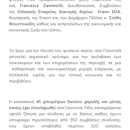
κας
Francesca
Zanninotti
, Διευθύνουσας Συμβούλου
της
Ελληνικής Εταιρείας Διανομής Αερίων
Enaon
EDA
,
θυγατρικής της Enaon και του Δημάρχου Πέλλας κ.
Στάθη
Φουντουκίδη,
καθώς και εκπροσώπων της οικονομικής και
κοινωνικής ζωής του τόπου.
Το έργο για την έλευση του φυσικού αερίου στα Γιαννιτσά
αποτελεί σημαντικό ορόσημο για την πρόσβαση των
νοικοκυριών και των επιχειρήσεων της περιοχής σε μια
καθαρότερη και οικονομικότερη μορφή ενέργειας, με
πολλαπλά οφέλη για την τοπική κοινωνία και το
περιβάλλον.
Η κατασκευή
45 χιλιομέτρων δικτύου χαμηλής και μέσης
πίεσης
έχει ολοκληρωθεί
στα Γιαννιτσά. Ήδη, καταγράφεται
υψηλή ζήτηση για σύνδεση με το δίκτυο, καθώς έχουν
υπογραφεί περισσότερες από 350 συμβάσεις σύνδεσης,
ενώ έχουν υποβληθεί περίπου 320 αιτήσεις