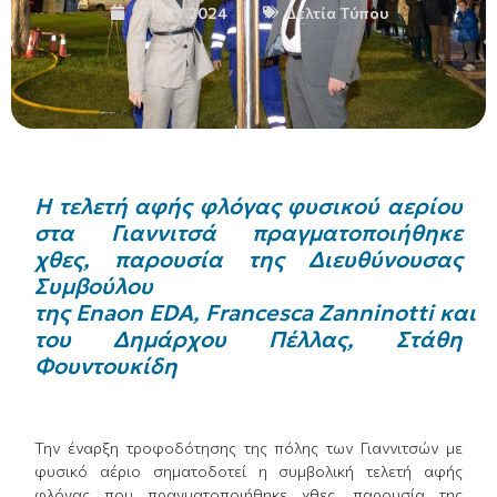
13 / 11 / 2024
Δελτία Τύπου
H
τελετή αφής φλόγας φυσικού αερίου
στα Γιαννιτσά πραγματοποιήθηκε
χθες, παρουσία της Διευθύνουσας
Συμβούλου
της
Enaon
EDA
,
Francesca
Zanninotti
και
του Δημάρχου Πέλλας, Στάθη
Φουντουκίδη
Την έναρξη τροφοδότησης της πόλης των Γιαννιτσών με
φυσικό αέριο σηματοδοτεί η συμβολική τελετή αφής
φλόγας που πραγματοποιήθηκε χθες, παρουσία της