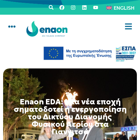
ENGLISH
Enaon EDA: Μια νέα εποχή
σηματοδοτεί η ενεργοποίηση
του Δικτύου Διανομής
Φυσικού Αερίου στα
Γιαννιτσά