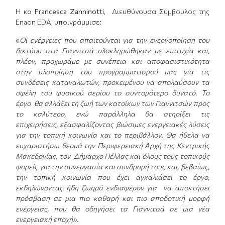
Η κα
Francesca
Zanninotti
, Διευθύνουσα Σύμβουλος της
Enaon EDA, υποιγράμμισε:
«
Οι ενέργειες που απαιτούνται για την ενεργοποίηση του
δικτύου
στα Γιαννιτσά
ολοκληρώθηκαν με επιτυχία
και,
πλέον, προχωράμε με συνέπεια και αποφασιστικότητα
στην υλοποίηση του προγραμματισμού μας για τις
συνδέσεις καταναλωτών, προκειμένου να απολαύσουν τα
οφέλη του φυσικού αερίου το συντομότερο δυνατό. Το
έργο
θα αλλάξει τη ζωή των κατοίκων
των Γιαννιτσών
προς
το καλύτερο, ενώ παράλληλα θα στηρίξει τις
επιχειρήσεις,
εξασφαλίζοντας βιώσιμες ενεργειακές λύσεις
για
την τοπική κοινωνία και το περιβάλλον.
Θα ήθελα να
ευχαριστήσω θερμά την Περιφερειακή Αρχή της Κεντρικής
Μακεδονίας, τον Δήμαρχο Πέλλας και όλους τους τοπικούς
φορείς για την συνεργασία και συνδρομή τους και, βεβαίως,
την τοπική κοινωνία που έχει αγκαλιάσει το έργο,
εκδηλώνοντας ήδη ζωηρό ενδιαφέρον για να αποκτήσει
πρόσβαση σε μια πιο καθαρή και πιο αποδοτική μορφή
ενέργειας, που θα οδηγήσει τα Γιαννιτσά σε μια νέα
ενεργειακή εποχή».