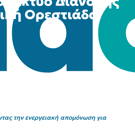
ο Δίκτυο Διανομής
τική Ορεστιάδα
οντας την ενεργειακή απομόνωση για