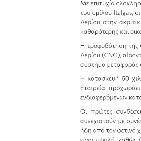
Με επιτυχία ολοκλη
του ομίλου Italgas,
Αερίου στην ακριτι
καθαρότερης και οικ
Η τροφοδότηση της 
Αερίου (CNG), αίρον
σύστημα μεταφοράς φ
Η κατασκευή
60 χι
Εταιρεία προχωράε
ενδιαφερόμενων κατ
Οι πρώτες συνδέσε
συνεχιστούν με συν
ήδη από τον φετινό 
είναι υψηλή, καθώς