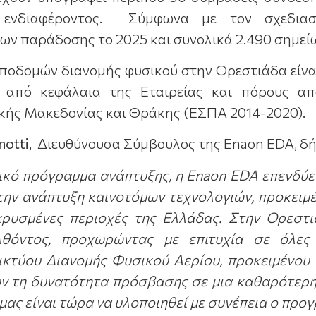
 ενδιαφέροντος. Σύμφωνα με τον σχεδιασ
ων παράδοσης το 2025 και συνολικά 2.490 σημείων
υποδομών διανομής φυσικού στην Ορεστιάδα είν
ι από κεφάλαια της Εταιρείας και πόρους α
κής Μακεδονίας και Θράκης (ΕΣΠΑ 2014-2020).
notti
, Διευθύνουσα Σύμβουλος της Enaon EDA, δή
ικό πρόγραμμα ανάπτυξης, η
Enaon
EDA
επενδύει
την ανάπτυξη καινοτόμων τεχνολογιών, προκειμ
κρυσμένες περιοχές της Ελλάδας. Στην Ορεστ
θόντος, προχωρώντας με επιτυχία σε όλες τ
ικτύου Διανομής Φυσικού Αερίου, προκειμένου τ
ν τη δυνατότητα πρόσβασης σε μια καθαρότερη 
ας είναι τώρα να υλοποιηθεί με συνέπεια ο προγ