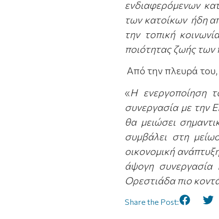
ενδιαφερόμενων κατ
των κατοίκων ήδη απ
την τοπική κοινωνί
ποιότητας ζωής των 
Από την πλευρά του,
«
Η ενεργοποίηση τ
συνεργασία με την E
θα μειώσει σημαντι
συμβάλει στη μείω
οικονομική ανάπτυξη
άψογη συνεργασία 
Ορεστιάδα πιο κοντά 
Share the Post: