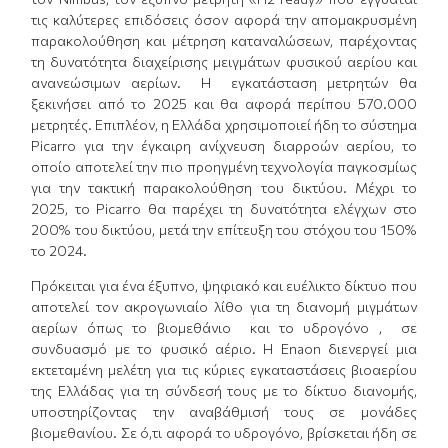
τις καλύτερες επιδόσεις όσον αφορά την απομακρυσμένη
παρακολούθηση και μέτρηση καταναλώσεων, παρέχοντας
τη δυνατότητα διαχείρισης μειγμάτων φυσικού αερίου και
ανανεώσιμων αερίων. H εγκατάσταση μετρητών θα
ξεκινήσει από το 2025 και θα αφορά περίπου 570.000
μετρητές. Επιπλέον, η Ελλάδα χρησιμοποιεί ήδη το σύστημα
Picarro για την έγκαιρη ανίχνευση διαρροών αερίου, το
οποίο αποτελεί την πιο προηγμένη τεχνολογία παγκοσμίως
για την τακτική παρακολούθηση του δικτύου. Μέχρι το
2025, το Picarro θα παρέχει τη δυνατότητα ελέγχων στο
200% του δικτύου, μετά την επίτευξη του στόχου του 150%
το 2024.
Πρόκειται για ένα έξυπνο, ψηφιακό και ευέλικτο δίκτυο που
αποτελεί τον ακρογωνιαίο λίθο για τη διανομή μιγμάτων
αερίων όπως το βιομεθάνιο και το υδρογόνο , σε
συνδυασμό με το φυσικό αέριο. Η Enaon διενεργεί μια
εκτεταμένη μελέτη για τις κύριες εγκαταστάσεις βιοαερίου
της Ελλάδας για τη σύνδεσή τους με το δίκτυο διανομής,
υποστηρίζοντας την αναβάθμισή τους σε μονάδες
βιομεθανίου. Σε ό,τι αφορά το υδρογόνο, βρίσκεται ήδη σε