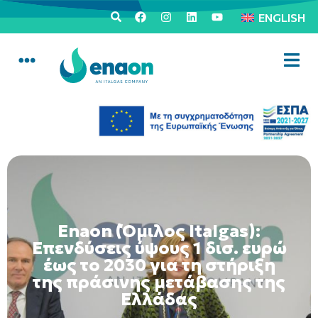
ENGLISH
Enaon (Όμιλος Italgas):
Επενδύσεις ύψους 1 δισ. ευρώ
έως το 2030 για τη στήριξη
της πράσινης μετάβασης της
Ελλάδας