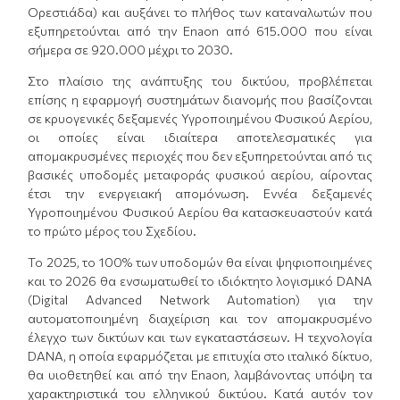
Ορεστιάδα) και αυξάνει το πλήθος των καταναλωτών που
εξυπηρετούνται από την Enaon από 615.000 που είναι
σήμερα σε 920.000 μέχρι το 2030.
Στο πλαίσιο της ανάπτυξης του δικτύου, προβλέπεται
επίσης η εφαρμογή συστημάτων διανομής που βασίζονται
σε κρυογενικές δεξαμενές Υγροποιημένου Φυσικού Αερίου,
οι οποίες είναι ιδιαίτερα αποτελεσματικές για
απομακρυσμένες περιοχές που δεν εξυπηρετούνται από τις
βασικές υποδομές μεταφοράς φυσικού αερίου, αίροντας
έτσι την ενεργειακή απομόνωση. Εννέα δεξαμενές
Υγροποιημένου Φυσικού Αερίου θα κατασκευαστούν κατά
το πρώτο μέρος του Σχεδίου.
Το 2025, το 100% των υποδομών θα είναι ψηφιοποιημένες
και το 2026 θα ενσωματωθεί το ιδιόκτητο λογισμικό DANA
(Digital Advanced Network Automation) για την
αυτοματοποιημένη διαχείριση και τον απομακρυσμένο
έλεγχο των δικτύων και των εγκαταστάσεων. Η τεχνολογία
DANA, η οποία εφαρμόζεται με επιτυχία στο ιταλικό δίκτυο,
θα υιοθετηθεί και από την Enaon, λαμβάνοντας υπόψη τα
χαρακτηριστικά του ελληνικού δικτύου. Κατά αυτόν τον