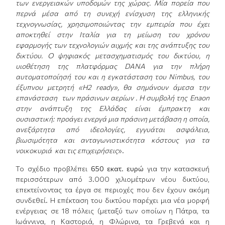
των ενεργειακών υποδομών της χώρας. Μία πορεία που
περνά μέσα από τη συνεχή ενίσχυση της ελληνικής
τεχνογνωσίας, χρησιμοποιώντας την εμπειρία που έχει
αποκτηθεί στην Ιταλία για τη μείωση του χρόνου
εφαρμογής των τεχνολογιών αιχμής και της ανάπτυξης του
δικτύου. Ο ψηφιακός μετασχηματισμός του δικτύου, η
υιοθέτηση της πλατφόρμας DANA για την πλήρη
αυτοματοποίησή του και η εγκατάσταση του Nimbus, του
έξυπνου μετρητή «H2 ready», θα σημάνουν άμεσα την
επανάσταση των πράσινων αερίων . Η συμβολή της Enaon
στην ανάπτυξη της Ελλάδας είναι έμπρακτη και
ουσιαστική: προάγει ενεργά μια πράσινη μετάβαση η οποία,
ανεξάρτητα από ιδεολογίες, εγγυάται ασφάλεια,
βιωσιμότητα και ανταγωνιστικότητα κόστους για τα
νοικοκυριά και τις επιχειρήσεις
».
Το σχέδιο προβλέπει
650
εκατ. ευρώ
για την κατασκευή
περισσότερων από 3.000 χιλιομέτρων νέου δικτύου,
επεκτείνοντας τα έργα σε περιοχές που δεν έχουν ακόμη
συνδεθεί. Η επέκταση του δικτύου παρέχει μια νέα μορφή
ενέργειας σε 18 πόλεις (μεταξύ των οποίων η Πάτρα, τα
Ιωάννινα, η Καστοριά, η Φλώρινα, τα Γρεβενά και η