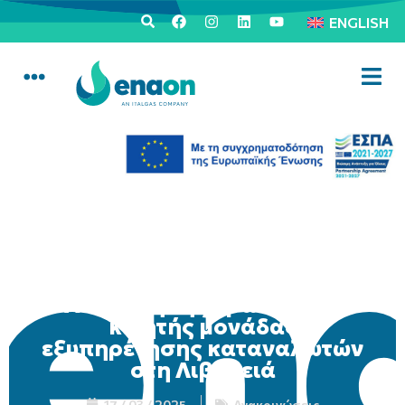
ENGLISH
Αναβολή της δράσης της
κινητής μονάδας
εξυπηρέτησης καταναλωτών
στη Λιβαδειά
17 / 03 / 2025
Ανακοινώσεις