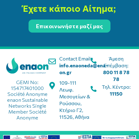
Έχετε κάποιο Αίτημα;
Επικοινωνήστε μαζί μας
Contact Email:
Άμεση
info.enaoneda@ena-
Επέμβαση:
on.gr
800 11 8 78
78
GEMI No:
109-111
Τηλ. Κέντρο:
154717401000
Λεωφ.
11150
Société Anonyme
Μεσογείων &
enaon Sustainable
Ρούσσου,
Networks Single
Κτήριο Γ2,
Member Société
11526, Αθήνα
Anonyme