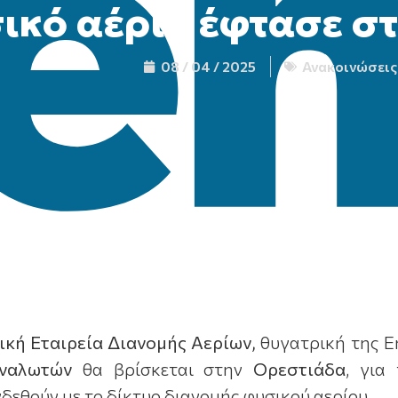
ικό αέριο έφτασε σ
08 / 04 / 2025
Ανακοινώσεις
ική Εταιρεία Διανομής Αερίων,
θυγατρική της E
αναλωτών
θα βρίσκεται στην
Ορεστιάδα
, για
δεθούν με το δίκτυο διανομής φυσικού αερίου.