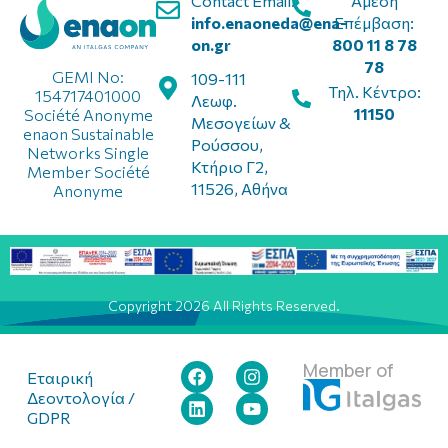
Contact Email:
Άμεση
info.enaoneda@ena-
Επέμβαση:
on.gr
800 11 8 78
78
GEMI No:
109-111
Τηλ. Κέντρο:
154717401000
Λεωφ.
11150
Société Anonyme
Μεσογείων &
enaon Sustainable
Ρούσσου,
Networks Single
Κτήριο Γ2,
Member Société
11526, Αθήνα
Anonyme
Copyright 2026 All Rights Reserved.
Member of
Εταιρική
Δεοντολογία /
GDPR