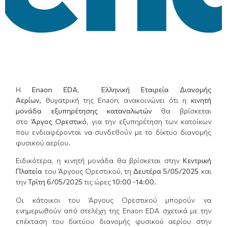
Η
E
naon
EDA
,
Ελληνική Εταιρεία Διανομής
Αερίων,
θυγατρική της Enaon, ανακοινώνει ότι η
κινητή
μονάδα εξυπηρέτησης καταναλωτών
θα βρίσκεται
στο
Άργος Ορεστικό
, για την εξυπηρέτηση των κατοίκων
που ενδιαφέρονται να συνδεθούν με το δίκτυο διανομής
φυσικού αερίου.
Ειδικότερα, η κινητή μονάδα θα βρίσκεται στην
Κεντρική
Πλατεία
του Άργους Ορεστικού, τη
Δευτέρα 5
/
05/2025
και
την
Τρίτη 6/05/2025
τις ώρες
10:00 -14:00
.
Οι κάτοικοι του Άργους Ορεστικού μπορούν να
ενημερωθούν από στελέχη της Enaon EDA σχετικά με την
επέκταση του δικτύου διανομής φυσικού αερίου στην