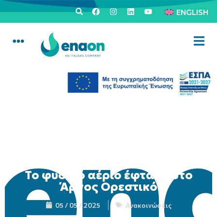
ENGLISH
Το φυσικό αέριο έφτασε στο
Άργος Ορεστικό
05 / 05 / 2025
Ανακοινώσεις