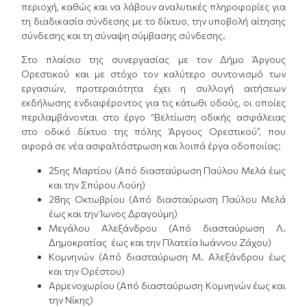
περιοχή, καθώς και να λάβουν αναλυτικές πληροφορίες για
τη διαδικασία σύνδεσης με το δίκτυο, την υποβολή αίτησης
σύνδεσης και τη σύναψη σύμβασης σύνδεσης.
Στο πλαίσιο της συνεργασίας με τον Δήμο Άργους
Ορεστικού και με στόχο τον καλύτερο συντονισμό των
εργασιών, προτεραιότητα έχει η συλλογή αιτήσεων
εκδήλωσης ενδιαφέροντος για τις κάτωθι οδούς, οι οποίες
περιλαμβάνονται στο έργο “Βελτίωση οδικής ασφάλειας
στο οδικό δίκτυο της πόλης Άργους Ορεστικού”, που
αφορά σε νέα ασφαλτόστρωση και λοιπά έργα οδοποιίας:
25ης Μαρτίου (Από διασταύρωση Παύλου Μελά έως
και την Σπύρου Λούη)
28ης Οκτωβρίου (Από διασταύρωση Παύλου Μελά
έως και την Ίωνος Δραγούμη)
Μεγάλου Αλεξάνδρου (Από διασταύρωση Λ.
Δημοκρατίας έως και την Πλατεία Ιωάννου Ζάχου)
Κομνηνών (Από διασταύρωση Μ. Αλεξάνδρου έως
και την Ορέστου)
Αρμενοχωρίου (Από διασταύρωση Κομνηνών έως και
την Νίκης)