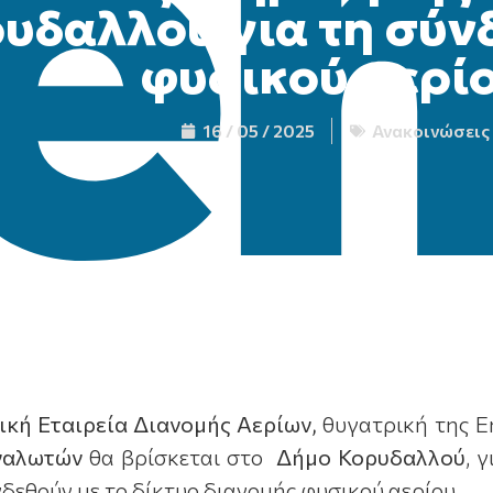
υδαλλού για τη σύνδ
φυσικού αερί
16 / 05 / 2025
Ανακοινώσεις
ική Εταιρεία Διανομής Αερίων,
θυγατρική της E
ναλωτών
θα βρίσκεται στο
Δήμο Κορυδαλλού
, 
δεθούν με το δίκτυο διανομής φυσικού αερίου.