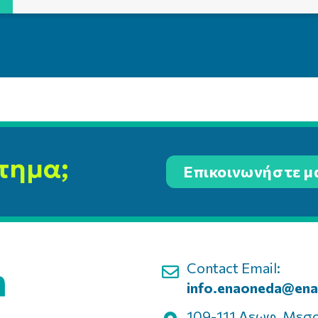
τημα;
Επικοινωνήστε μ
Contact Email:
info.enaoneda@ena
109-111 Λεωφ. Μεσ