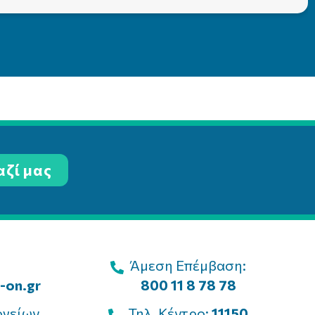
αζί μας
Άμεση Επέμβαση:
-on.gr
800 11 8 78 78
ογείων
Τηλ. Κέντρο:
11150