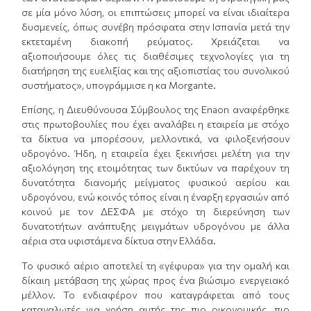
σε μία μόνο λύση, οι επιπτώσεις μπορεί να είναι ιδιαίτερα
δυσμενείς, όπως συνέβη πρόσφατα στην Ισπανία μετά την
εκτεταμένη διακοπή ρεύματος. Χρειάζεται να
αξιοποιήσουμε όλες τις διαθέσιμες τεχνολογίες για τη
διατήρηση της ευελιξίας και της αξιοπιστίας του συνολικού
συστήματος», υπογράμμισε η κα Morgante.
Επίσης, η Διευθύνουσα Σύμβουλος της Enaon αναφέρθηκε
στις πρωτοβουλίες που έχει αναλάβει η εταιρεία με στόχο
τα δίκτυα να μπορέσουν, μελλοντικά, να φιλοξενήσουν
υδρογόνο. Ήδη, η εταιρεία έχει ξεκινήσει μελέτη για την
αξιολόγηση της ετοιμότητας των δικτύων να παρέχουν τη
δυνατότητα διανομής μείγματος φυσικού αερίου και
υδρογόνου, ενώ κοινός τόπος είναι η έναρξη εργασιών από
κοινού με τον ΔΕΣΦΑ με στόχο τη διερεύνηση των
δυνατοτήτων ανάπτυξης μειγμάτων υδρογόνου με άλλα
αέρια στα υφιστάμενα δίκτυα στην Ελλάδα.
Το φυσικό αέριο αποτελεί τη «γέφυρα» για την ομαλή και
δίκαιη μετάβαση της χώρας προς ένα βιώσιμο ενεργειακό
μέλλον. Το ενδιαφέρον που καταγράφεται από τους
καταναλωτές για χρήση αυτής της πιο οικονομικής, πιο