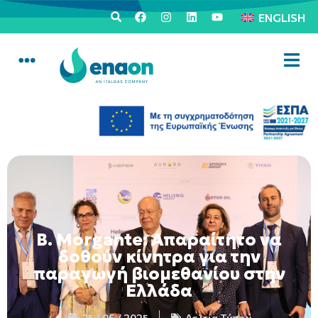
ENGLISH
B. Morgante: Απαραίτητο να
δοθούν κίνητρα για την
παραγωγή βιομεθανίου στην
Ελλάδα
25 / 06 / 2025
Δελτία Τύπου