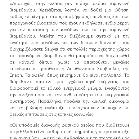
«Δυστυχώς, στην Ελλάδα δεν υπάρχει ακόμα παραγωγή
βιομεθανίου. Χρειάζεται, λοιπόν, να δοθεί μια ώθηση,
καθώς και κίνητρα στους υποψήφιους επενδυτές και τους
παραγωγούς βιοαερίου που έχουν εκδηλώσει ενδιαφέρον
για την μετατροπή των μονάδων τους και την παραγωγή
βιομεθανίου. Μελέτη που διεξάγουμε σχετικά με την
εγγύτητα των μονάδων και των δικτύων διανομής που
διαχειριζόμαστε δείχνει ότι σε πολλές περιοχές της χώρας
το παραγόμενο βιομεθάνιο θα μπορούσε να διοχετευθεί
σε κοντινά δίκτυα, χωρίς να απαιτούνται μεγάλες
επενδύσεις» πρόσθεσε η Διευθύνουσα Σύμβουλος της
Enaon. Τα οφέλη, όπως επισήμανε, θα είναι πολλαπλά. Το
βιομεθάνιο αποτελεί μια εγχώρια πηγή ενέργειας που
διαφοροποιεί το εθνικό ενεργειακό μείγμα, ενισχύοντας
την ανεξαρτησία και την ανθεκτικότητα του ενεργειακού
συστήματος. Παράλληλα, προάγει την κυκλική οικονομία
και τη βιώσιμη ανάπτυξη των αγροτικών περιοχών, με
θετικές επιπτώσεις στις τοπικές κοινωνίες.
«Οι υποδομές διανομής φυσικού αερίου που διαθέτουμε
στην Ελλάδα είναι καθοριστικής σημασίας για την ανάπτυξη
των ανανεώσιμων αερίων. Αν βασίσουμε τη στρατηγική μας