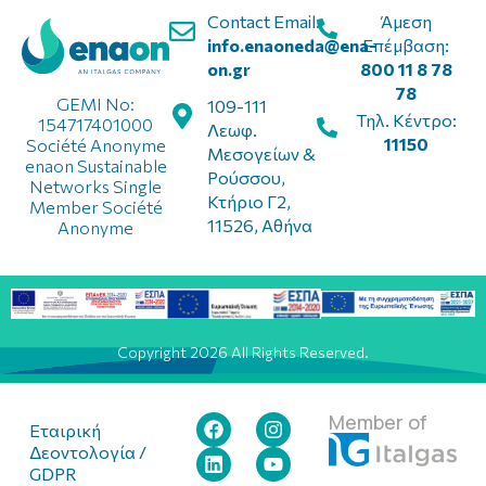
Contact Email:
Άμεση
info.enaoneda@ena-
Επέμβαση:
on.gr
800 11 8 78
78
GEMI No:
109-111
Τηλ. Κέντρο:
154717401000
Λεωφ.
11150
Société Anonyme
Μεσογείων &
enaon Sustainable
Ρούσσου,
Networks Single
Κτήριο Γ2,
Member Société
11526, Αθήνα
Anonyme
Copyright 2026 All Rights Reserved.
Member of
Εταιρική
Δεοντολογία /
GDPR