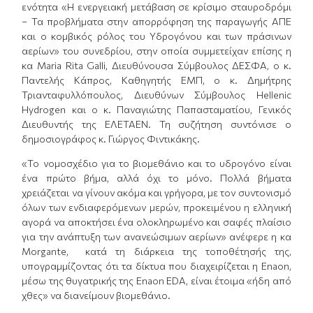
ενότητα «Η ενεργειακή μετάβαση σε κρίσιμο σταυροδρόμι
– Τα προβλήματα στην απορρόφηση της παραγωγής ΑΠΕ
και ο κομβικός ρόλος του Υδρογόνου και των πράσινων
αερίων» του συνεδρίου, στην οποία συμμετείχαν επίσης η
κα Maria Rita Galli, Διευθύνουσα Σύμβουλος ΔΕΣΦΑ, ο κ.
Παντελής Κάπρος, Καθηγητής ΕΜΠ, ο κ. Δημήτρης
Τριανταφυλλόπουλος, Διευθύνων Σύμβουλος Hellenic
Hydrogen και ο κ. Παναγιώτης Παπασταματίου, Γενικός
Διευθυντής της ΕΛΕΤΑΕΝ. Τη συζήτηση συντόνισε ο
δημοσιογράφος κ. Γιώργος Φιντικάκης.
«Το νομοσχέδιο για το βιομεθάνιο και το υδρογόνο είναι
ένα πρώτο βήμα, αλλά όχι το μόνο. Πολλά βήματα
χρειάζεται να γίνουν ακόμα και γρήγορα, με τον συντονισμό
όλων των ενδιαφερόμενων μερών, προκειμένου η ελληνική
αγορά να αποκτήσει ένα ολοκληρωμένο και σαφές πλαίσιο
για την ανάπτυξη των ανανεώσιμων αερίων» ανέφερε η κα
Morgante, κατά τη διάρκεια της τοποθέτησής της,
υπογραμμίζοντας ότι τα δίκτυα που διαχειρίζεται η Enaon,
μέσω της θυγατρικής της Enaon EDA, είναι έτοιμα «ήδη από
χθες» να διανείμουν βιομεθάνιο.