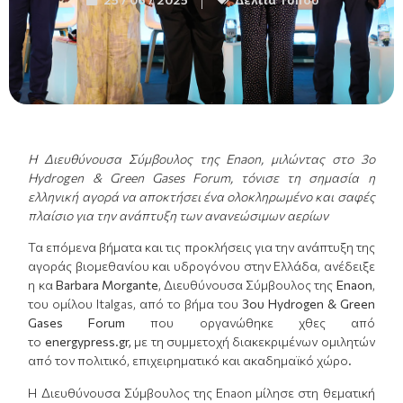
Η Διευθύνουσα Σύμβουλος της
Enaon
, μιλώντας στο 3ο
Hydrogen & Green Gases Forum, τόνισε τη σημασία η
ελληνική αγορά να αποκτήσει ένα ολοκληρωμένο και σαφές
πλαίσιο για την ανάπτυξη των ανανεώσιμων αερίων
Τα επόμενα βήματα και τις προκλήσεις για την ανάπτυξη της
αγοράς βιομεθανίου και υδρογόνου στην Ελλάδα, ανέδειξε
η κα
Barbara
Morgante
, Διευθύνουσα Σύμβουλος της
Enaon
,
του ομίλου Italgas, από το βήμα του
3ου Hydrogen & Green
Gases Forum
που οργανώθηκε χθες από
το
energypress
.
gr
,
με τη συμμετοχή διακεκριμένων ομιλητών
από τον πολιτικό, επιχειρηματικό και ακαδημαϊκό χώρο.
Η Διευθύνουσα Σύμβουλος της Enaon μίλησε στη θεματική