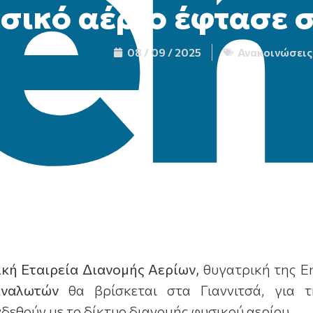
σικό αέριο έφτασε σ
08 / 09 / 2025
Ανακοινώσεις
ική Εταιρεία Διανομής Αερίων,
θυγατρική της En
αναλωτών
θα βρίσκεται στα Γιαννιτσά, για 
δεθούν με το δίκτυο διανομής φυσικού αερίου.