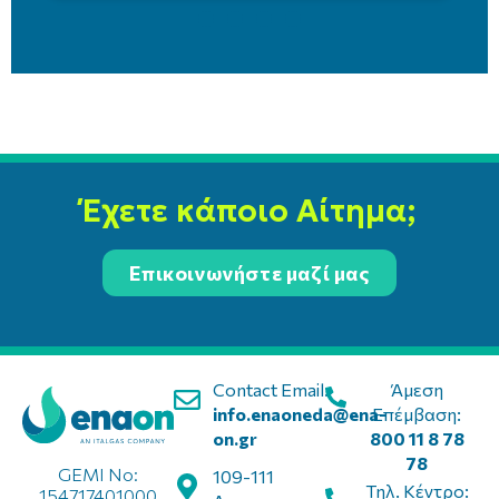
Έχετε κάποιο Αίτημα;
Επικοινωνήστε μαζί μας
Contact Email:
Άμεση
info.enaoneda@ena-
Επέμβαση:
on.gr
800 11 8 78
78
GEMI No:
109-111
Τηλ. Κέντρο:
154717401000