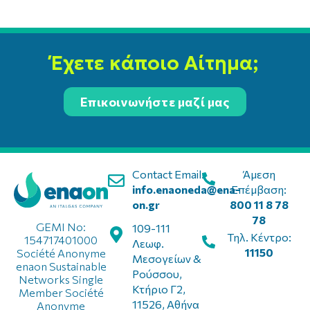
Έχετε κάποιο Αίτημα;
Επικοινωνήστε μαζί μας
Contact Email:
Άμεση
info.enaoneda@ena-
Επέμβαση:
on.gr
800 11 8 78
78
GEMI No:
109-111
Τηλ. Κέντρο:
154717401000
Λεωφ.
11150
Société Anonyme
Μεσογείων &
enaon Sustainable
Ρούσσου,
Networks Single
Κτήριο Γ2,
Member Société
11526, Αθήνα
Anonyme