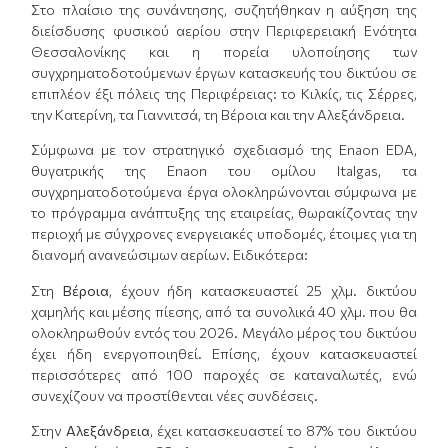
Στο πλαίσιο της συνάντησης, συζητήθηκαν η αύξηση της
διείσδυσης φυσικού αερίου στην Περιφερειακή Ενότητα
Θεσσαλονίκης και η πορεία υλοποίησης των
συγχρηματοδοτούμενων έργων κατασκευής του δικτύου σε
επιπλέον έξι πόλεις της Περιφέρειας: το Κιλκίς, τις Σέρρες,
την Κατερίνη, τα Γιαννιτσά, τη Βέροια και την Αλεξάνδρεια.
Σύμφωνα με τον στρατηγικό σχεδιασμό της Enaon EDA,
θυγατρικής της Enaon του ομίλου Italgas, τα
συγχρηματοδοτούμενα έργα ολοκληρώνονται σύμφωνα με
το πρόγραμμα ανάπτυξης της εταιρείας, θωρακίζοντας την
περιοχή με σύγχρονες ενεργειακές υποδομές, έτοιμες για τη
διανομή ανανεώσιμων αερίων. Ειδικότερα:
Στη
Βέροια
, έχουν ήδη κατασκευαστεί 25 χλμ. δικτύου
χαμηλής και μέσης πίεσης, από τα συνολικά 40 χλμ. που θα
ολοκληρωθούν εντός του 2026. Μεγάλο μέρος του δικτύου
έχει ήδη ενεργοποιηθεί. Επίσης, έχουν κατασκευαστεί
περισσότερες από 100 παροχές σε καταναλωτές, ενώ
συνεχίζουν να προστίθενται νέες συνδέσεις.
Στην
Αλεξάνδρεια
, έχει κατασκευαστεί το 87% του δικτύου