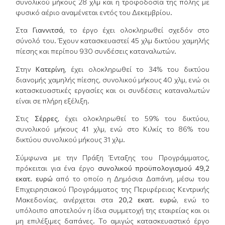
συνολικού μήκους 28 χλμ και η τροφοδοσία της πόλης με
φυσικό αέριο αναμένεται εντός του Δεκεμβρίου.
Στα
Γιαννιτσά
, το έργο έχει ολοκληρωθεί σχεδόν στο
σύνολό του. Έχουν κατασκευαστεί 45 χλμ δικτύου χαμηλής
πίεσης και περίπου 930 συνδέσεις καταναλωτών.
Στην
Κατερίνη
, έχει ολοκληρωθεί το 34% του δικτύου
διανομής χαμηλής πίεσης, συνολικού μήκους 40 χλμ, ενώ οι
κατασκευαστικές εργασίες και οι συνδέσεις καταναλωτών
είναι σε πλήρη εξέλιξη.
Στις
Σέρρες
, έχει ολοκληρωθεί το 59% του δικτύου,
συνολικού μήκους 41 χλμ, ενώ στο Κιλκίς το 86% του
δικτύου συνολικού μήκους 31 χλμ.
Σύμφωνα με την Πράξη Ένταξης του Προγράμματος,
πρόκειται για ένα έργο
συνολικού προϋπολογισμού 49,2
εκατ. ευρώ
από το οποίο η Δημόσια Δαπάνη, μέσω του
Επιχειρησιακού Προγράμματος της Περιφέρειας Κεντρικής
Μακεδονίας, ανέρχεται στα
20,2 εκατ. ευρώ
, ενώ το
υπόλοιπο αποτελούν η ίδια συμμετοχή της εταιρείας και οι
μη επιλέξιμες δαπάνες. Το αμιγώς κατασκευαστικό έργο