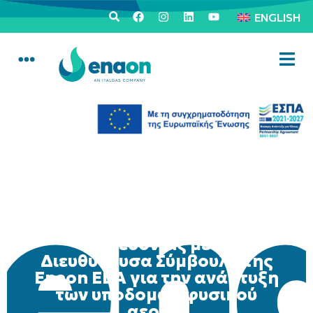
ENGLISH
Συνάντηση της
Περιφερειάρχη Κεντρικής
Μακεδονίας με τη
Διευθύνουσα Σύμβουλο της
Enaon EDA για την ανάπτυξη
των υποδομών φυσικού
αερίου