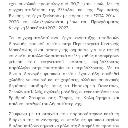
έχει συνολικό προυπολογισμό 30,7 εκατ. ευρώ. Με τη
συγχρηματοδότηση της Ελλάδας και της Ευρωπαϊκής
Ένωσης, τα έργα ξεκίνησαν με πόρους του ΕΣΠΑ 2014 –
2020 και ολοκληρώνονται μέσω του Προγράμματος
Κεντρική Μακεδονία 2021-2027.
Τα συγχρηματοδοτύμενα έργα ανάπτυξης υποδομών
διανομής φυσικού αερίου στην Περιφερέρεια Κεντρικής
Μακεδονίας είναι στρατηγικής σημασίας για την τοπική
κοινωνία με πολλαπλασιαστικά οφέλη, καθώς προσφέρουν
μείωση του ενεργειακού κοστους, συμβάλλοντας
παράλληλα στην προστασία του περιβάλλοντος. Με τα
δίκτυα διανομής φυσικού αερίου έχουν ήδη συνδεθεί
χιλιάδες νοικοκυριά και επιχειρήσεις, αλλά και σημαντικές
δημόσιες υποδομές όπως τα Νοσοκομεία Γιαννιτσών,
Σερρών και Κιλκίς, σχολικές μονάδες, οι εγκαταστάσεις του
Ερυθρού Σταυρού στις Σέρρες, το Κολυμβητήριο και
παιδικοί σταθμοί του Δήμου Κατερίνης.
Σύμφωνα με τα στοιχεία που παρουσιάστηκαν κατά τη
διάρκεια της συνάντησης, οι υποδομές φυσικού αερίου
διαδραματίζουν σημαντικό ρόλο στη διασφάλιση προσιτού