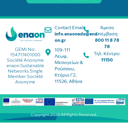
Contact Email:
Άμεση
info.enaoneda@ena-
Επέμβαση:
on.gr
800 11 8 78
78
GEMI No:
109-111
Τηλ. Κέντρο:
154717401000
Λεωφ.
11150
Société Anonyme
Μεσογείων &
enaon Sustainable
Ρούσσου,
Networks Single
Κτήριο Γ2,
Member Société
11526, Αθήνα
Anonyme
Copyright 2026 All Rights Reserved.