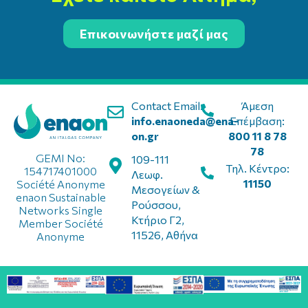
Επικοινωνήστε μαζί μας
Contact Email:
Άμεση
info.enaoneda@ena-
Επέμβαση:
on.gr
800 11 8 78
78
GEMI No:
109-111
Τηλ. Κέντρο:
154717401000
Λεωφ.
11150
Société Anonyme
Μεσογείων &
enaon Sustainable
Ρούσσου,
Networks Single
Κτήριο Γ2,
Member Société
11526, Αθήνα
Anonyme