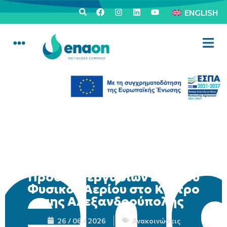
ENGLISH
Πρόοδος εργασιών Δικτύου
Φυσικού Αερίου στο Κέντρο
της Αλεξανδρούπολης
26 / 06 / 2026
Ανακοινώσεις