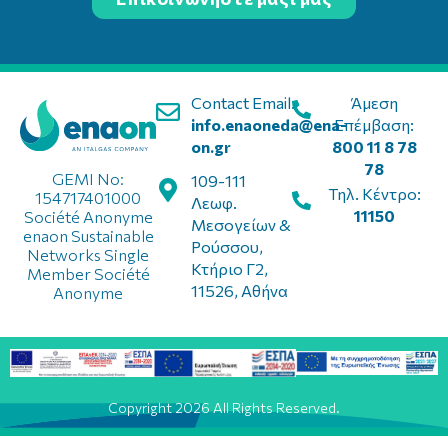
Contact Email:
Άμεση
info.enaoneda@ena-
Επέμβαση:
on.gr
800 11 8 78
78
GEMI No:
109-111
Τηλ. Κέντρο:
154717401000
Λεωφ.
11150
Société Anonyme
Μεσογείων &
enaon Sustainable
Ρούσσου,
Networks Single
Κτήριο Γ2,
Member Société
11526, Αθήνα
Anonyme
Copyright 2026 All Rights Reserved.