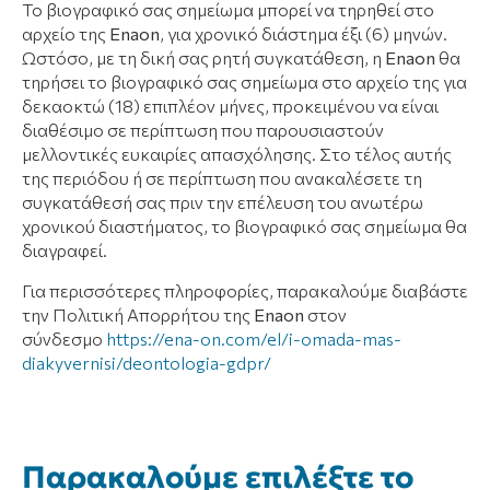
Το βιογραφικό σας σημείωμα μπορεί να τηρηθεί στο
αρχείο της
E
naon
, για χρονικό διάστημα έξι (6) μηνών.
Ωστόσο, με τη δική σας ρητή συγκατάθεση, η
E
naon
θα
τηρήσει το βιογραφικό σας σημείωμα στο αρχείο της για
δεκαοκτώ (18) επιπλέον μήνες, προκειμένου να είναι
διαθέσιμο σε περίπτωση που παρουσιαστούν
μελλοντικές ευκαιρίες απασχόλησης. Στο τέλος αυτής
της περιόδου ή σε περίπτωση που ανακαλέσετε τη
συγκατάθεσή σας πριν την επέλευση του ανωτέρω
χρονικού διαστήματος, το βιογραφικό σας σημείωμα θα
διαγραφεί.
Για περισσότερες πληροφορίες, παρακαλούμε διαβάστε
την Πολιτική Απορρήτου της
E
naon
στον
σύνδεσμο
https://ena-on.com/el/i-omada-mas-
diakyvernisi/deontologia-gdpr/
HR
Βιογραφικό
Παρακαλούμε επιλέξτε το