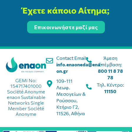
Έχετε κάποιο Αίτημα;
Επικοινωνήστε μαζί μας
Contact Email:
Άμεση
info.enaoneda@ena-
Επέμβαση:
on.gr
800 11 8 78
78
GEMI No:
109-111
Τηλ. Κέντρο:
154717401000
Λεωφ.
11150
Société Anonyme
Μεσογείων &
enaon Sustainable
Ρούσσου,
Networks Single
Κτήριο Γ2,
Member Société
11526, Αθήνα
Anonyme