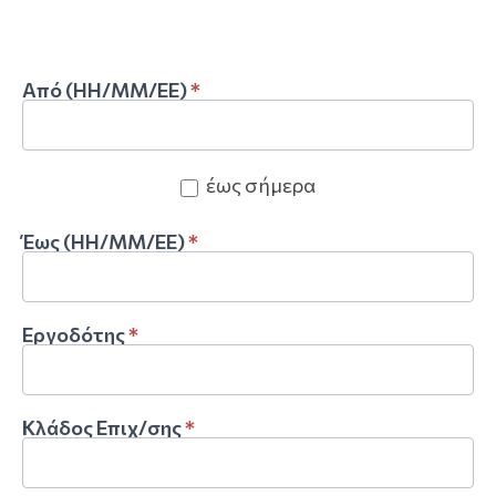
Από (ΗΗ/ΜΜ/ΕΕ)
*
έως σήμερα
Έως (ΗΗ/ΜΜ/ΕΕ)
*
Εργοδότης
*
Κλάδος Επιχ/σης
*