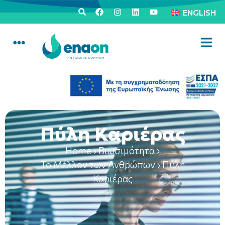
ENGLISH
Πύλη Καριέρας
Home
›
Βιωσιμότητα
›
Το Μέλλον των Ανθρώπων
›
Πύλη
Καριέρας