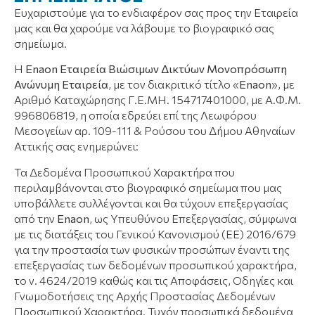
Ευχαριστούμε για το ενδιαφέρον σας προς την Εταιρεία
μας και θα χαρούμε να λάβουμε το βιογραφικό σας
σημείωμα.
Η
Εnaon Εταιρ
εία Βιώσιμων Δικτύων Μονοπρόσωπη
Ανώνυμη Εταιρ
εία
, με τον διακριτικό τίτλο «
En
aon
», με
Αριθμό Καταχώρησης Γ.Ε.ΜΗ. 154717401000, με Α.Φ.Μ.
996806819, η οποία εδρεύει επί της Λεωφόρου
Μεσογείων αρ. 109-111 & Ρούσου του Δήμου Αθηναίων
Αττικής σας ενημερώνει:
Τα Δεδομένα Προσωπικού Χαρακτήρα που
περιλαμβάνονται στο βιογραφικό σημείωμα που μας
υποβάλλετε συλλέγονται και θα τύχουν επεξεργασίας
από την
Ε
naon
, ως Υπευθύνου Επεξεργασίας, σύμφωνα
με τις διατάξεις του Γενικού Κανονισμού (ΕΕ) 2016/679
για την προστασία των φυσικών προσώπων έναντι της
επεξεργασίας των δεδομένων προσωπικού χαρακτήρα,
το ν. 4624/2019 καθώς και τις Αποφάσεις, Οδηγίες και
Γνωμοδοτήσεις της Αρχής Προστασίας Δεδομένων
Προσωπικού Χαρακτήρα. Τυχόν προσωπικά δεδομένα