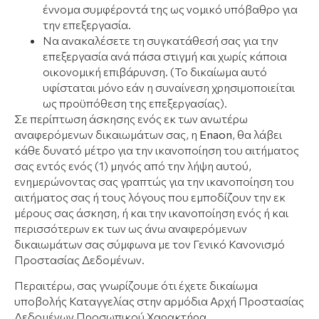
έννομα συμφέροντά της ως νομικό υπόβαθρο για
την επεξεργασία.
Να ανακαλέσετε τη συγκατάθεσή σας για την
επεξεργασία ανά πάσα στιγμή και χωρίς κάποια
οικονομική επιβάρυνση. (Το δικαίωμα αυτό
υφίσταται μόνο εάν η συναίνεση χρησιμοποιείται
ως προϋπόθεση της επεξεργασίας).
Σε περίπτωση άσκησης ενός εκ των ανωτέρω
αναφερόμενων δικαιωμάτων σας, η
E
naon
, θα λάβει
κάθε δυνατό μέτρο για την ικανοποίηση του αιτήματος
σας εντός ενός (1) μηνός από την λήψη αυτού,
ενημερώνοντας σας γραπτώς για την ικανοποίηση του
αιτήματος σας ή τους λόγους που εμποδίζουν την εκ
μέρους σας άσκηση, ή και την ικανοποίηση ενός ή και
περισσότερων εκ των ως άνω αναφερόμενων
δικαιωμάτων σας σύμφωνα με τον Γενικό Κανονισμό
Προστασίας Δεδομένων.
Περαιτέρω, σας γνωρίζουμε ότι έχετε δικαίωμα
υποβολής Καταγγελίας στην αρμόδια Αρχή Προστασίας
Δεδομένων Προσωπικού Χαρακτήρα.