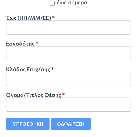
έως σήμερα
Έως (ΗΗ/ΜΜ/ΕΕ)
*
Εργοδότης
*
Κλάδος Επιχ/σης
*
Όνομα/Τίτλος Θέσης
*
ΠΡΟΣΘΗΚΗ
ΑΦΑΙΡΕΣΗ