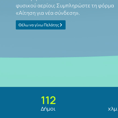
φυσικού αερίου; Συμπληρώστε τη φόρμα
«Αίτηση για νέα σύνδεση».
Θέλω να γίνω Πελάτης
112
Δήμοι
χλμ