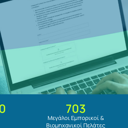
0
703
Μεγάλοι Εμπορικοί &
Βιομηχανικοί Πελάτες