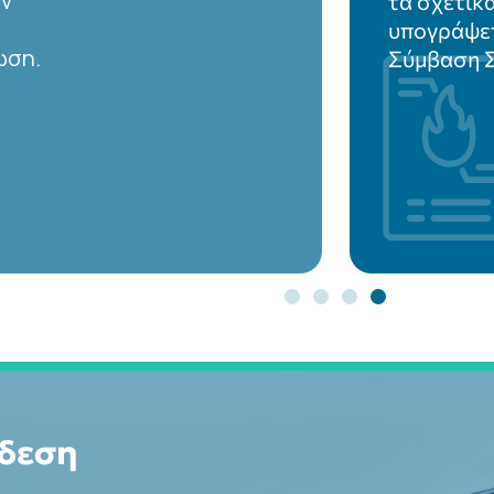
εξέλιξη, α
τη
υπογραφή
Σύνδεσης 
ενεργοποί
αερίου.
νδεση