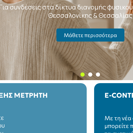
Οδηγούμε το Ενεργ
Μέλλον της Ελλά
ΕΞΈΛΙΞ
Παρακολο
ετε
κατασκευα