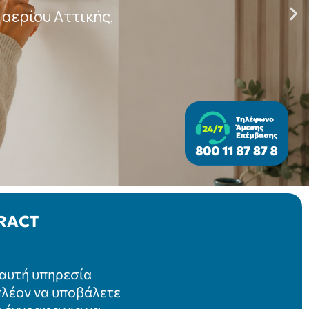
ειακό
δας
Η ΕΡΓΑΣΙΏΝ ΣΗΜΕΊΟΥ ΠΑΡΆΔΟΣΗΣ
υθήστε τις
στικές εργασίες σε