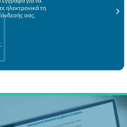
πό την ημερομηνία
ς της Σύμβασης
έως την
ηση του σημείου