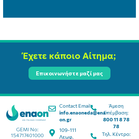
Έχετε κάποιο Αίτημα;
Επικοινωνήστε μαζί μας
Contact Email:
Άμεση
info.enaoneda@ena-
Επέμβαση:
on.gr
800 11 8 78
78
GEMI No:
109-111
Τηλ. Κέντρο:
154717401000
Λεωφ.