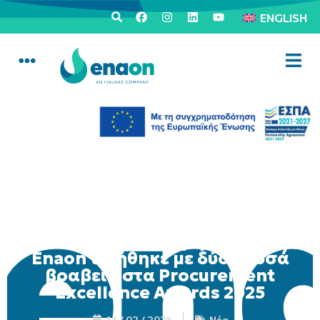
ENGLISH
Η Διεύθυνση Προμηθειών της
Enaon τιμήθηκε με δύο χρυσά
βραβεία στα Procurement
Excellence Awards 2025
14 / 02 / 2025
Νέα