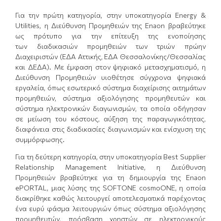
Για την πρώτη κατηγορία, στην υποκατηγορία Energy &
Utilities, η Διεύθυνση Προμηθειών της Enaon βραβεύτηκε
ως πρότυπο για την επίτευξη της ενοποίησης
των διαδικασιών προμηθειών των τριών πρώην
Διαχειριστών (ΕΔΑ Αττικής, ΕΔΑ Θεσσαλονίκης/Θεσσαλίας
και ΔΕΔΑ). Με έμφαση στον ψηφιακό μετασχηματισμό, η
Διεύθυνση Προμηθειών υιοθέτησε σύγχρονα ψηφιακά
εργαλεία, όπως εσωτερικό σύστημα διαχείρισης αιτημάτων
προμηθειών, σύστημα αξιολόγησης προμηθευτών και
σύστημα ηλεκτρονικών διαγωνισμών,
τα οποία οδήγησαν
σε μείωση του κόστους, αύξηση της παραγωγικότητας,
διαφάνεια στις διαδικασίες διαγωνισμών και ενίσχυση της
συμμόρφωσης.
Για τη δεύτερη κατηγορία, στην υποκατηγορία Best Supplier
Relationship Management Initiative, η Διεύθυνση
Προμηθειών βραβεύτηκε για τη δημιουργία της Enaon
ePORTAL, μιας λύσης της SOFTONE cosmoONE, η οποία
διακρίθηκε καθώς λειτουργεί αποτελεσματικά παρέχοντας
ένα ευρύ φάσμα λειτουργιών όπως σύστημα αξιολόγησης
προμηθευτών, πρόσβαση χρηστών σε ηλεκτρονικούς