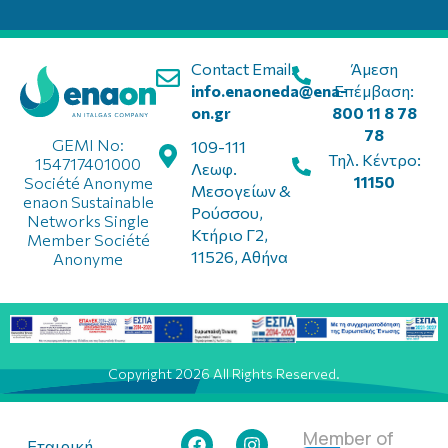
Contact Email:
Άμεση
info.enaoneda@ena-
Επέμβαση:
on.gr
800 11 8 78
78
GEMI No:
109-111
Τηλ. Κέντρο:
154717401000
Λεωφ.
11150
Société Anonyme
Μεσογείων &
enaon Sustainable
Ρούσσου,
Networks Single
Κτήριο Γ2,
Member Société
11526, Αθήνα
Anonyme
Copyright 2026 All Rights Reserved.
Member of
Εταιρική