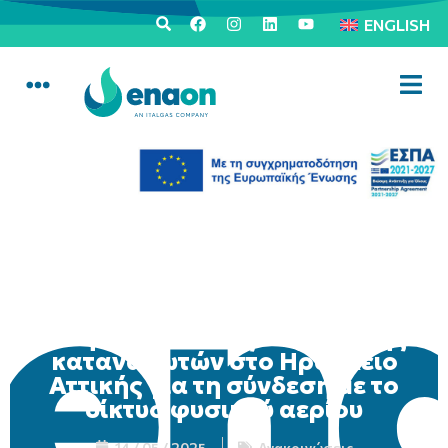
ENGLISH
Κινητή μονάδα εξυπηρέτησης
καταναλωτών στο Ηράκλειο
Αττικής για τη σύνδεση με το
δίκτυο φυσικού αερίου
14 / 05 / 2025
Ανακοινώσεις