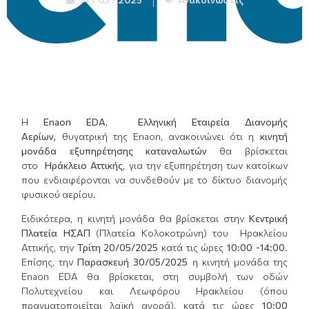
Η
E
naon
EDA
,
Ελληνική Εταιρεία Διανομής
Αερίων,
θυγατρική της Enaon, ανακοινώνει ότι η
κινητή
μονάδα εξυπηρέτησης καταναλωτών
θα βρίσκεται
στο
Ηράκλειο Αττικής
, για την εξυπηρέτηση των κατοίκων
που ενδιαφέρονται να συνδεθούν με το δίκτυο διανομής
φυσικού αερίου.
Ειδικότερα, η κινητή μονάδα θα βρίσκεται στην
Κεντρική
Πλατεία
ΗΣΑΠ
(Πλατεία Κολοκοτρώνη) του Ηρακλείου
Αττικής, την
Τρίτη 20/05/2025
κατά τις ώρες
10:00 -14:00
.
Επίσης, την
Παρασκευή
30/05/2025
η κινητή μονάδα της
Εnaon EDA θα βρίσκεται, στη συμβολή των οδών
Πολυτεχνείου και Λεωφόρου Ηρακλείου (όπου
πραγματοποιείται λαϊκή αγορά), κατά τις ώρες
10:00