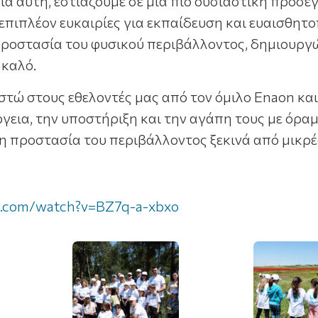
α αυτή, εστιάζουμε σε μια πιο ουσιαστική προσέγ
 επιπλέον ευκαιρίες για εκπαίδευση και ευαισθη
ροστασία του φυσικού περιβάλλοντος, δημιουργ
 καλό.
στώ στους εθελοντές μας από τoν όμιλο Enaon και
ργεια, την υποστήριξη και την αγάπη τους με όρα
 η προστασία του περιβάλλοντος ξεκινά από μικρέ
e.com/watch?v=BZ7q-a-xbxo