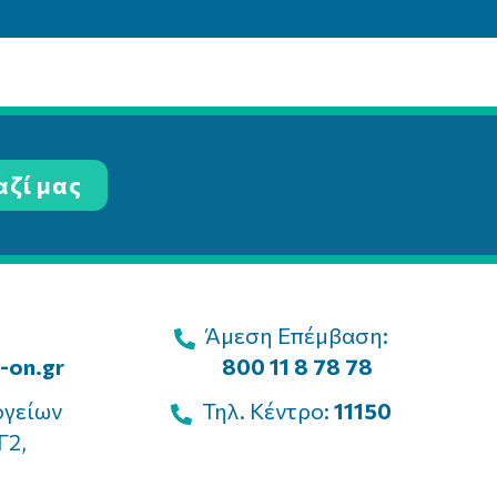
αζί μας
Άμεση Επέμβαση:
-on.gr
800 11 8 78 78
ογείων
Τηλ. Κέντρο:
11150
Γ2,