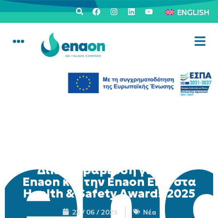
ENGLISH
Διπλή βράβευση για την
Enaon και την Enaon EDA στα
Health & Safety Awards 2025
23 / 06 / 2025
Νέα