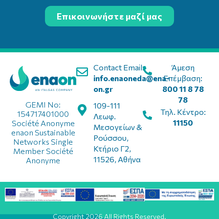
Επικοινωνήστε μαζί μας
Contact Email:
Άμεση
info.enaoneda@ena-
Επέμβαση:
on.gr
800 11 8 78
78
GEMI No:
109-111
Τηλ. Κέντρο:
154717401000
Λεωφ.
11150
Société Anonyme
Μεσογείων &
enaon Sustainable
Ρούσσου,
Networks Single
Κτήριο Γ2,
Member Société
11526, Αθήνα
Anonyme
Copyright 2026 All Rights Reserved.