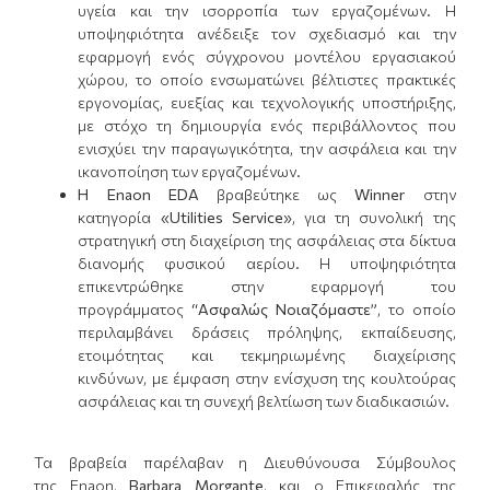
υγεία και την ισορροπία των εργαζομένων. Η
υποψηφιότητα ανέδειξε τον σχεδιασμό και την
εφαρμογή ενός σύγχρονου μοντέλου εργασιακού
χώρου, το οποίο ενσωματώνει βέλτιστες πρακτικές
εργονομίας, ευεξίας και τεχνολογικής υποστήριξης,
με στόχο τη δημιουργία ενός περιβάλλοντος που
ενισχύει την παραγωγικότητα, την ασφάλεια και την
ικανοποίηση των εργαζομένων.
Η
Enaon EDA
βραβεύτηκε ως
Winner
στην
κατηγορία
«
Utilities Service
»
, για τη συνολική της
στρατηγική στη διαχείριση της ασφάλειας στα δίκτυα
διανομής φυσικού αερίου. Η υποψηφιότητα
επικεντρώθηκε στην εφαρμογή του
προγράμματος
“Ασφαλώς Νοιαζόμαστε”
, το οποίο
περιλαμβάνει δράσεις πρόληψης, εκπαίδευσης,
ετοιμότητας και τεκμηριωμένης διαχείρισης
κινδύνων, με έμφαση στην ενίσχυση της κουλτούρας
ασφάλειας και τη συνεχή βελτίωση των διαδικασιών.
Τα βραβεία παρέλαβαν η Διευθύνουσα Σύμβουλος
της Enaon,
Barbara Morgante
, και ο Επικεφαλής της