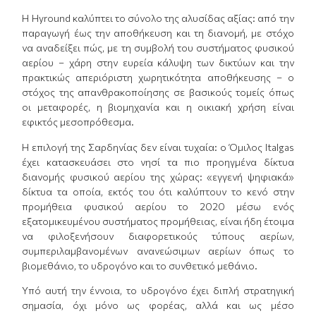
Η Hyround καλύπτει το σύνολο της αλυσίδας αξίας: από την
παραγωγή έως την αποθήκευση και τη διανομή, με στόχο
να αναδείξει πώς, με τη συμβολή του συστήματος φυσικού
αερίου – χάρη στην ευρεία κάλυψη των δικτύων και την
πρακτικώς απεριόριστη χωρητικότητα αποθήκευσης – ο
στόχος της απανθρακοποίησης σε βασικούς τομείς όπως
οι μεταφορές, η βιομηχανία και η οικιακή χρήση είναι
εφικτός μεσοπρόθεσμα.
Η επιλογή της Σαρδηνίας δεν είναι τυχαία: ο Όμιλος Italgas
έχει κατασκευάσει στο νησί τα πιο προηγμένα δίκτυα
διανομής φυσικού αερίου της χώρας: «εγγενή ψηφιακά»
δίκτυα τα οποία, εκτός του ότι καλύπτουν το κενό στην
προμήθεια φυσικού αερίου το 2020 μέσω ενός
εξατομικευμένου συστήματος προμήθειας, είναι ήδη έτοιμα
να φιλοξενήσουν διαφορετικούς τύπους αερίων,
συμπεριλαμβανομένων ανανεώσιμων αερίων όπως το
βιομεθάνιο, το υδρογόνο και το συνθετικό μεθάνιο.
Υπό αυτή την έννοια, το υδρογόνο έχει διπλή στρατηγική
σημασία, όχι μόνο ως φορέας, αλλά και ως μέσο