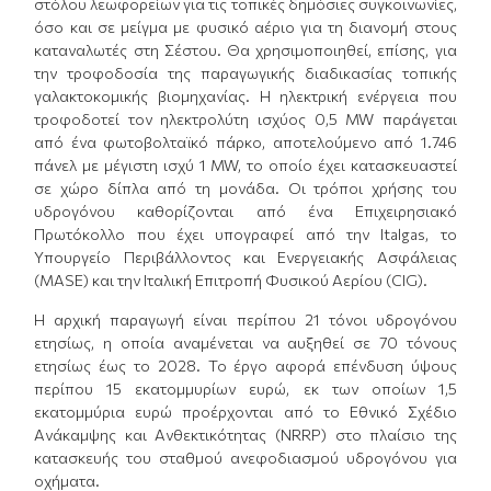
στόλου λεωφορείων για τις τοπικές δημόσιες συγκοινωνίες,
όσο και σε μείγμα με φυσικό αέριο για τη διανομή στους
καταναλωτές στη Σέστου. Θα χρησιμοποιηθεί, επίσης, για
την τροφοδοσία της παραγωγικής διαδικασίας τοπικής
γαλακτοκομικής βιομηχανίας. Η ηλεκτρική ενέργεια που
τροφοδοτεί τον ηλεκτρολύτη ισχύος 0,5 MW παράγεται
από ένα φωτοβολταϊκό πάρκο, αποτελούμενο από 1.746
πάνελ με μέγιστη ισχύ 1 MW, το οποίο έχει κατασκευαστεί
σε χώρο δίπλα από τη μονάδα. Οι τρόποι χρήσης του
υδρογόνου καθορίζονται από ένα Επιχειρησιακό
Πρωτόκολλο που έχει υπογραφεί από την Italgas, το
Υπουργείο Περιβάλλοντος και Ενεργειακής Ασφάλειας
(MASE) και την Ιταλική Επιτροπή Φυσικού Αερίου (CIG).
Η αρχική παραγωγή είναι περίπου 21 τόνοι υδρογόνου
ετησίως, η οποία αναμένεται να αυξηθεί σε 70 τόνους
ετησίως έως το 2028. Το έργο αφορά επένδυση ύψους
περίπου 15 εκατομμυρίων ευρώ, εκ των οποίων 1,5
εκατομμύρια ευρώ προέρχονται από το Εθνικό Σχέδιο
Ανάκαμψης και Ανθεκτικότητας (NRRP) στο πλαίσιο της
κατασκευής του σταθμού ανεφοδιασμού υδρογόνου για
οχήματα.