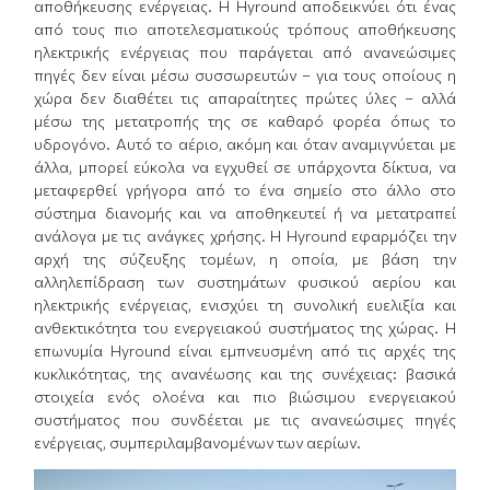
αποθήκευσης ενέργειας. Η Hyround αποδεικνύει ότι ένας
από τους πιο αποτελεσματικούς τρόπους αποθήκευσης
ηλεκτρικής ενέργειας που παράγεται από ανανεώσιμες
πηγές δεν είναι μέσω συσσωρευτών – για τους οποίους η
χώρα δεν διαθέτει τις απαραίτητες πρώτες ύλες – αλλά
μέσω της μετατροπής της σε καθαρό φορέα όπως το
υδρογόνο. Αυτό το αέριο, ακόμη και όταν αναμιγνύεται με
άλλα, μπορεί εύκολα να εγχυθεί σε υπάρχοντα δίκτυα, να
μεταφερθεί γρήγορα από το ένα σημείο στο άλλο στο
σύστημα διανομής και να αποθηκευτεί ή να μετατραπεί
ανάλογα με τις ανάγκες χρήσης. Η Hyround εφαρμόζει την
αρχή της σύζευξης τομέων, η οποία, με βάση την
αλληλεπίδραση των συστημάτων φυσικού αερίου και
ηλεκτρικής ενέργειας, ενισχύει τη συνολική ευελιξία και
ανθεκτικότητα του ενεργειακού συστήματος της χώρας. Η
επωνυμία Hyround είναι εμπνευσμένη από τις αρχές της
κυκλικότητας, της ανανέωσης και της συνέχειας: βασικά
στοιχεία ενός ολοένα και πιο βιώσιμου ενεργειακού
συστήματος που συνδέεται με τις ανανεώσιμες πηγές
ενέργειας, συμπεριλαμβανομένων των αερίων.