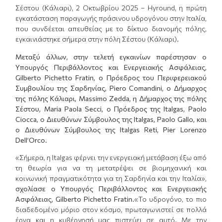
Σέστου (Κάλιαρι), 2 Οκτωβρίου 2025 – Hyround, η πρώτη
εγκατάσταση παραγωγής πράσινου υδρογόνου στην Ιταλία,
που συνδέεται απευθείας με το δίκτυο διανομής πόλης,
εγκαινιάστηκε σήμερα στην πόλη Σέστου (Κάλιαρι).
Μεταξύ άλλων, στην τελετή εγκαινίων παρέστησαν ο
Υπουργός Περιβάλλοντος και Ενεργειακής Ασφάλειας,
Gilberto Pichetto Fratin, ο Πρόεδρος του Περιφερειακού
Συμβουλίου της Σαρδηνίας, Piero Comandini, ο Δήμαρχος
της πόλης Κάλιαρι, Massimo Zedda, η Δήμαρχος της πόλης
Σέστου, Maria Paola Secci, ο Πρόεδρος της Italgas, Paolo
Ciocca, ο Διευθύνων Σύμβουλος της Italgas, Paolo Gallo, και
ο Διευθύνων Σύμβουλος της Italgas Reti, Pier Lorenzo
Dell’Orco.
«Σήμερα, η Italgas φέρνει την ενεργειακή μετάβαση έξω από
τη θεωρία για να τη μετατρέψει σε βιομηχανική και
κοινωνική πραγματικότητα για τη Σαρδηνία και την Ιταλία»,
σχολίασε ο Υπουργός Περιβάλλοντος και Ενεργειακής
Ασφάλειας, Gilberto Pichetto Fratin
.«Το υδρογόνο, το πιο
διαδεδομένο μόριο στον κόσμο, πρωταγωνιστεί σε πολλά
έργα και η κυβέρνησή μας πιστεύει σε αυτό. Με την