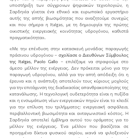
υποστήριξη των σύγχρονων ψηφιακών τεχνολογιών, η
Σαρδηνία γίνεται ένα εθνικό και ευρωπαϊκό εργαστήριο
αυτής της απτής βιωσιμότητας που αναζητούμε συνεχώς
και που σήμερα η Italgas, με τη δημιουργία της πρώτης
οικιστικής ενεργειακής κοινότητας υδρογόνου, καθιστά
πραγματικότητα».
«Με την επένδυση στην κατασκευή μονάδας παραγωγής
πράσινου υδρογόνου –
σχολίασε ο Διευθύνων Σύμβουλος
της Italgas, Paolo Gallo
– επιλέξαμε να στραφούμε στο
άμεσο μέλλον της ενέργειας. Δεν πρόκειται μόνο για την
παραγωγή υδρογόνου, αλλά για την απτή απόδειξη ότι η
έρευνα και η ανάπτυξη αποτελούν τους κύριους μοχλούς
για την επιτάχυνση της διαδικασίας απανθρακοποίησης της
κατανάλωσης. Η τεχνολογική ουδετερότητα είναι η πυξίδα
και η ενσωμάτωση νέων ενεργειακών πηγών είναι το κλειδί
για την επίλυση του τριλήμματος: ενεργειακή ασφάλεια,
περιβαλλοντική βιωσιμότητα και ανταγωνιστικό κόστος. Η
Σαρδηνία αποτελεί έμβλημα αυτού του οράματος για το
μέλλον της ενέργειας. Ένα μέλλον που βασίζεται σε
προηγμένα δίκτυα φυσικού αερίου, ικανά να φιλοξενούν