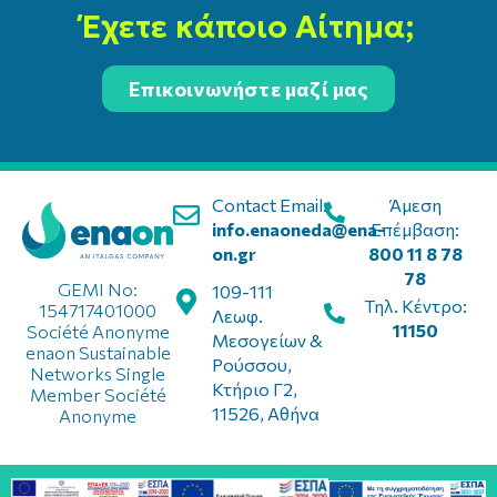
Έχετε κάποιο Αίτημα;
Επικοινωνήστε μαζί μας
Contact Email:
Άμεση
info.enaoneda@ena-
Επέμβαση:
on.gr
800 11 8 78
78
GEMI No:
109-111
Τηλ. Κέντρο:
154717401000
Λεωφ.
11150
Société Anonyme
Μεσογείων &
enaon Sustainable
Ρούσσου,
Networks Single
Κτήριο Γ2,
Member Société
11526, Αθήνα
Anonyme