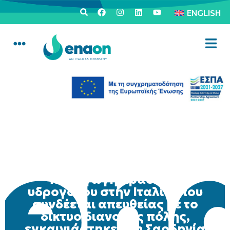
ENGLISH
Italgas: Η πρώτη
εγκατάσταση για την
παραγωγή πράσινου
υδρογόνου στην Ιταλία, που
συνδέεται απευθείας με το
δίκτυο διανομής πόλης,
εγκαινιάστηκε στη Σαρδηνία