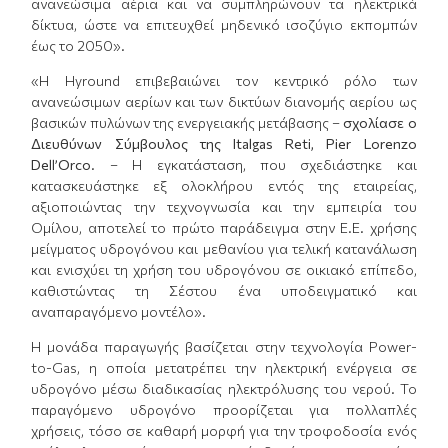
ανανεώσιμα αέρια και να συμπληρώνουν τα ηλεκτρικά
δίκτυα, ώστε να επιτευχθεί μηδενικό ισοζύγιο εκπομπών
έως το 2050».
«Η Hyround επιβεβαιώνει τον κεντρικό ρόλο των
ανανεώσιμων αερίων και των δικτύων διανομής αερίου ως
βασικών πυλώνων της ενεργειακής μετάβασης –
σχολίασε ο
Διευθύνων Σύμβουλος της Italgas Reti, Pier Lorenzo
Dell’Orco
. – Η εγκατάσταση, που σχεδιάστηκε και
κατασκευάστηκε εξ ολοκλήρου εντός της εταιρείας,
αξιοποιώντας την τεχνογνωσία και την εμπειρία του
Ομίλου, αποτελεί το πρώτο παράδειγμα στην Ε.Ε. χρήσης
μείγματος υδρογόνου και μεθανίου για τελική κατανάλωση
και ενισχύει τη χρήση του υδρογόνου σε οικιακό επίπεδο,
καθιστώντας τη Σέστου ένα υποδειγματικό και
αναπαραγόμενο μοντέλο».
Η μονάδα παραγωγής βασίζεται στην τεχνολογία Power-
to-Gas, η οποία μετατρέπει την ηλεκτρική ενέργεια σε
υδρογόνο μέσω διαδικασίας ηλεκτρόλυσης του νερού. Το
παραγόμενο υδρογόνο προορίζεται για πολλαπλές
χρήσεις, τόσο σε καθαρή μορφή για την τροφοδοσία ενός