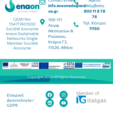
info.enaoneda@ena-
Επέμβαση:
on.gr
800 11 8 78
78
GEMI No:
109-111
Τηλ. Κέντρο:
154717401000
Λεωφ.
11150
Société Anonyme
Μεσογείων &
enaon Sustainable
Ρούσσου,
Networks Single
Κτήριο Γ2,
Member Société
11526, Αθήνα
Anonyme
Copyright 2026 All Rights Reserved.
Member of
Εταιρική
Δεοντολογία /
GDPR