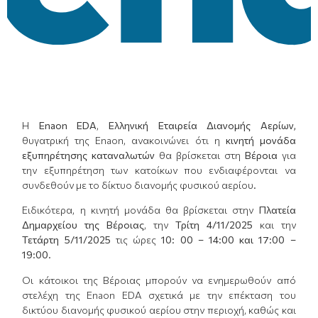
Η
E
naon
EDA
,
Ελληνική Εταιρεία Διανομής Αερίων,
θυγατρική της Enaon, ανακοινώνει ότι η
κινητή μονάδα
εξυπηρέτησης καταναλωτών
θα βρίσκεται στη
Βέροια
για
την εξυπηρέτηση των κατοίκων που ενδιαφέρονται να
συνδεθούν με το δίκτυο διανομής φυσικού αερίου.
Ειδικότερα, η κινητή μονάδα θα βρίσκεται στην
Πλατεία
Δημαρχείου της
Βέροιας
, την
Τρίτη 4
/
11/2025
και την
Τετάρτη 5/11/2025
τις ώρες
10: 00 – 14:00 και 17:
00
–
19:00
.
Οι κάτοικοι της Βέροιας μπορούν να ενημερωθούν από
στελέχη της Enaon EDA σχετικά με την επέκταση του
δικτύου διανομής φυσικού αερίου στην περιοχή, καθώς και